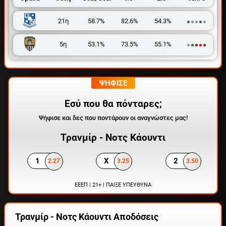
ΕΓΚΡΙΣΗ ΑΠΟ BETPICKS ΕΓΚΡΙΣΗ ΑΠΟ BETPICKS
21η
58.7%
82.6%
54.3%
5η
53.1%
73.5%
55.1%
ΨΗΦΙΣΕ
Εσύ που θα πόνταρες;
Ψήφισε και δες που ποντάρουν οι αναγνώστες μας!
Τρανμίρ - Νοτς Κάουντι
1
X
2
2.27
3.25
3.50
ΕΕΕΠ | 21+ | ΠΑΙΞΕ ΥΠΕΥΘΥΝΑ
Τρανμίρ - Νοτς Κάουντι Αποδόσεις