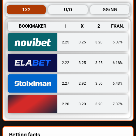
ΕΓΚΡΙΣΗ ΑΠΟ BETPICKS ΕΓΚΡΙΣΗ ΑΠΟ BETPICKS
1X2
U/O
GG/NG
BOOKMAKER
1
X
2
ΓΚΑΝ.
2.25
3.25
3.20
6.07%
2.22
3.25
3.25
6.18%
ΕΓΚΡΙΣΗ ΑΠΟ BETPICKS ΕΓΚΡΙΣΗ ΑΠΟ BETPICKS
2.27
2.92
3.50
6.43%
Βρέθηκε στοιχηματική με:
2.20
3.20
3.20
7.37%
Betting facts