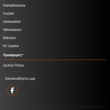
PameStoixima
Fonbet
Interwetten
Winmasters
Betsson
N1 Casino
Προσφορές*
Δελτία Τύπου
Ακολουθήστε μας