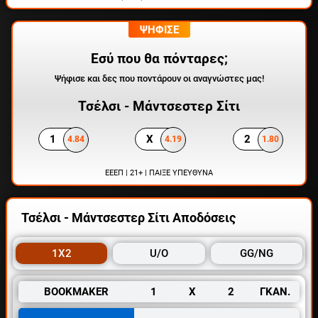
ΕΓΚΡΙΣΗ ΑΠΟ BETPICKS ΕΓΚΡΙΣΗ ΑΠΟ BETPICKS
Βρέθηκε στοιχηματική με:
ΨΗΦΙΣΕ
Εσύ που θα πόνταρες;
Ψήφισε και δες που ποντάρουν οι αναγνώστες μας!
Τσέλσι - Μάντσεστερ Σίτι
1
X
2
4.84
4.19
1.80
Εύκολη εγγραφή
Άμεση ταυτοποίηση
ΕΕΕΠ | 21+ | ΠΑΙΞΕ ΥΠΕΥΘΥΝΑ
Γρήγορες αναλήψεις
↪ΠΑΙΞΕ ΝΟΜΙΜΑ
Τσέλσι - Μάντσεστερ Σίτι Αποδόσεις
ΕΕΕΠ | 21+ | ΠΑΙΞΕ ΥΠΕΥΘΥΝΑ
1X2
U/O
GG/NG
BOOKMAKER
1
X
2
ΓΚΑΝ.