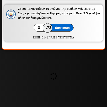
Στους τελευταίους
10
αγώνες της ομάδας Μάντσεστερ
Σίτι, έχει επαληθευτεί
8
φορές το σημείο
Over 2.5 γκολ
(σε
όλες τις διοργανώσεις).
O
1.72
ΕΕΕΠ | 21+ | ΠΑΙΞΕ ΥΠΕΥΘΥΝΑ