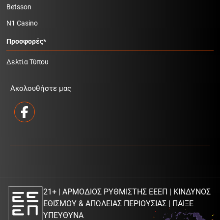
Betsson
N1 Casino
Προσφορές*
Δελτία Τύπου
Ακολουθήστε μας
21+ | ΑΡΜΟΔΙΟΣ ΡΥΘΜΙΣΤΗΣ ΕΕΕΠ | ΚΙΝΔΥΝΟΣ
ΕΘΙΣΜΟΥ & ΑΠΩΛΕΙΑΣ ΠΕΡΙΟΥΣΙΑΣ |
ΠΑΙΞΕ
ΥΠΕΥΘΥΝΑ