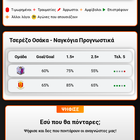
Tιμωρημένοι
Τραυματίες
Άρρωστοι
Αμφίβολοι
Επιστρέφουν
ΕΓΚΡΙΣΗ ΑΠΟ BETPICKS ΕΓΚΡΙΣΗ ΑΠΟ BETPICKS
Άλλοι λόγοι
Αγώνες που απουσιάζουν
Τσερέζο Οσάκα - Ναγκόγια
Προγνωστικά
Ομάδα
Goal/Goal
1.5+
2.5+
Τελ. 5
60%
75%
55%
65%
85%
65%
ΨΗΦΙΣΕ
Εσύ που θα πόνταρες;
Ψήφισε και δες που ποντάρουν οι αναγνώστες μας!