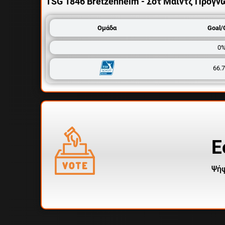
TSG 1846 Bretzenheim - Σοτ Μάιντζ
Προγν
Ομάδα
Goal/
0
66.
Ε
Ψήφ