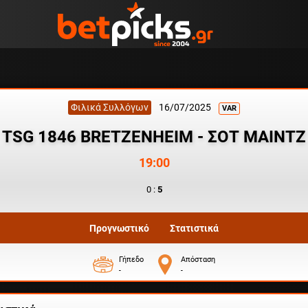
Φιλικά Συλλόγων
16/07/2025
VAR
TSG 1846 BRETZENHEIM - ΣΟΤ ΜΑΙΝΤΖ
19:00
0
:
5
Προγνωστικό
Στατιστικά
Γήπεδο
Απόσταση
-
-