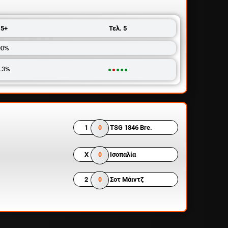
.5+
Τελ. 5
00%
.3%
1
TSG 1846 Bre.
0
X
Ισοπαλία
0
2
Σοτ Μάιντζ
0