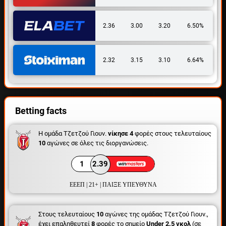
ΕΓΚΡΙΣΗ ΑΠΟ BETPICKS ΕΓΚΡΙΣΗ ΑΠΟ BETPICKS
2.36
3.00
3.20
6.50%
2.32
3.15
3.10
6.64%
Εύκολη εγγραφή
Άμεση ταυτοποίηση
Γρήγορες αναλήψεις
Betting facts
↪ΠΑΙΞΕ ΝΟΜΙΜΑ
ΕΕΕΠ | 21+ | ΠΑΙΞΕ ΥΠΕΥΘΥΝΑ
Η ομάδα Τζετζού Γιουν.
νίκησε 4
φορές στους τελευταίους
10
αγώνες σε όλες τις διοργανώσεις.
1
2.39
ΕΕΕΠ | 21+ | ΠΑΙΞΕ ΥΠΕΥΘΥΝΑ
Στους τελευταίους
10
αγώνες της ομάδας Τζετζού Γιουν.,
έχει επαληθευτεί
8
φορές το σημείο
Under 2.5 γκολ
(σε