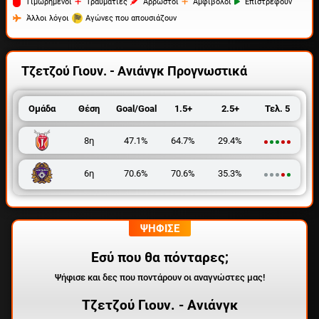
Tιμωρημένοι
Τραυματίες
Άρρωστοι
Αμφίβολοι
Επιστρέφουν
Άλλοι λόγοι
Αγώνες που απουσιάζουν
ΕΓΚΡΙΣΗ ΑΠΟ BETPICKS ΕΓΚΡΙΣΗ ΑΠΟ BETPICKS
Τζετζού Γιουν. - Ανιάνγκ
Προγνωστικά
Ομάδα
Θέση
Goal/Goal
1.5+
2.5+
Τελ. 5
8η
47.1%
64.7%
29.4%
6η
70.6%
70.6%
35.3%
ΨΗΦΙΣΕ
Εσύ που θα πόνταρες;
Ψήφισε και δες που ποντάρουν οι αναγνώστες μας!
Τζετζού Γιουν. - Ανιάνγκ