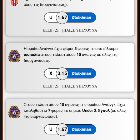
όλες τις διοργανώσεις).
U
1.67
ΕΕΕΠ | 21+ | ΠΑΙΞΕ ΥΠΕΥΘΥΝΑ
Η ομάδα Ανιάνγκ έχει φέρει
5
φορές το αποτέλεσμα
ισοπαλία
στους τελευταίους
10
αγώνες σε όλες τις
διοργανώσεις.
X
3.15
ΕΕΕΠ | 21+ | ΠΑΙΞΕ ΥΠΕΥΘΥΝΑ
Στους τελευταίους
10
αγώνες της ομάδας Ανιάνγκ, έχει
επαληθευτεί
7
φορές το σημείο
Under 2.5 γκολ
(σε όλες
τις διοργανώσεις).
U
1.67