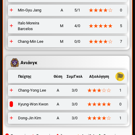
☆☆☆☆☆
★★★★★
Min-Gyu Jang
Α
5/1
0
Italo Moreira
☆☆☆☆☆
★★★★★
Μ
4/0
5
Barcelos
☆☆☆☆☆
★★★★★
Chang-Min Lee
Μ
0/0
7
Ανιάνγκ
Παίχτης
Θέση
Συμ/Γκολ
Αξιολόγηση
☆☆☆☆☆
★★★★★
Chang-Yong Lee
Α
3/0
1
☆☆☆☆☆
★★★★★
Kyung-Won Kwon
Α
3/0
0
☆☆☆☆☆
★★★★★
Dong-Jin Kim
Α
3/0
1