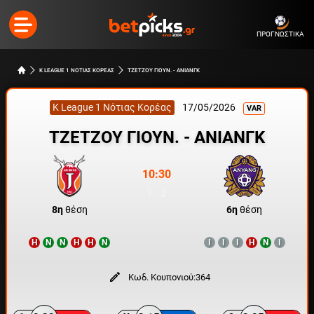
ΠΡΟΓΝΩΣΤΙΚΑ
K LEAGUE 1 ΝΟΤΙΑΣ ΚΟΡΕΑΣ
ΤΖΕΤΖΟΥ ΓΙΟΥΝ. - ΑΝΙΑΝΓΚ
K League 1 Νότιας Κορέας
17/05/2026
VAR
ΤΖΕΤΖΟΥ ΓΙΟΥΝ. - ΑΝΙΑΝΓΚ
10:30
1
:
2
8η
θέση
6η
θέση
Η
Ν
Ν
Η
Η
Ν
Ι
Ι
Ι
Η
Ν
Ι
Κωδ. Κουπονιού:
364