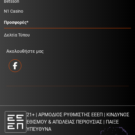
Betsson
N1 Casino
Προσφορές*
Δελτία Τύπου
Ακολουθήστε μας
21+ | ΑΡΜΟΔΙΟΣ ΡΥΘΜΙΣΤΗΣ ΕΕΕΠ | ΚΙΝΔΥΝΟΣ
ΕΘΙΣΜΟΥ & ΑΠΩΛΕΙΑΣ ΠΕΡΙΟΥΣΙΑΣ |
ΠΑΙΞΕ
ΥΠΕΥΘΥΝΑ