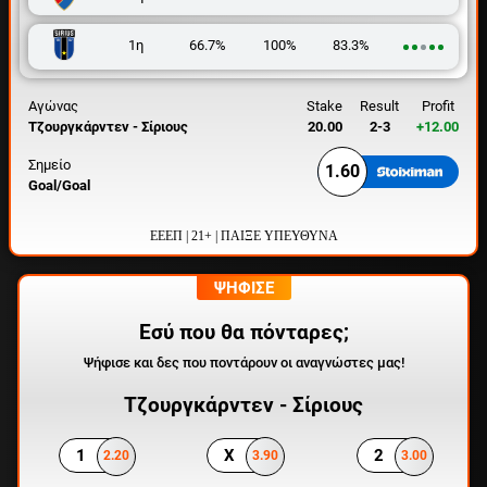
ΕΓΚΡΙΣΗ ΑΠΟ BETPICKS ΕΓΚΡΙΣΗ ΑΠΟ BETPICKS
1η
66.7%
100%
83.3%
Αγώνας
Stake
Result
Profit
Τζουργκάρντεν - Σίριους
20.00
2-3
+12.00
Σημείο
1.60
Goal/Goal
ΕΕΕΠ | 21+ | ΠΑΙΞΕ ΥΠΕΥΘΥΝΑ
ΨΗΦΙΣΕ
Εσύ που θα πόνταρες;
Ψήφισε και δες που ποντάρουν οι αναγνώστες μας!
Τζουργκάρντεν - Σίριους
1
X
2
2.20
3.90
3.00