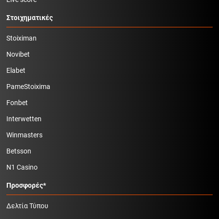
Στοιχηματικές
Stoiximan
Novibet
Elabet
PameStoixima
Fonbet
Interwetten
Winmasters
Betsson
N1 Casino
Προσφορές*
Δελτία Τύπου