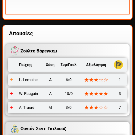
Απουσίες
Ζούλτε Βάρεγκεμ
Παίχτης
Θέση
Συμ/Γκολ
Αξιολόγηση
☆☆☆☆☆
★★★★★
L. Lemoine
Α
6/0
1
☆☆☆☆☆
★★★★★
W. Paugain
Α
10/0
3
☆☆☆☆☆
★★★★★
A. Traoré
Μ
3/0
7
Ουνιόν Σεντ-Γκιλουάζ