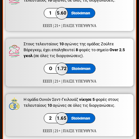
τελευταίους
10
αγώνες σε όλες τις διοργανώσεις.
1
5.60
ΕΕΕΠ | 21+ | ΠΑΙΞΕ ΥΠΕΥΘΥΝΑ
Στους τελευταίους
10
αγώνες της ομάδας Ζούλτε
Βάρεγκεμ, έχει επαληθευτεί
8
φορές το σημείο
Over 2.5
γκολ
(σε όλες τις διοργανώσεις).
O
1.72
ΕΕΕΠ | 21+ | ΠΑΙΞΕ ΥΠΕΥΘΥΝΑ
Η ομάδα Ουνιόν Σεντ-Γκιλουάζ
νίκησε 5
φορές στους
τελευταίους
10
αγώνες σε όλες τις διοργανώσεις.
2
1.65
ΕΕΕΠ | 21+ | ΠΑΙΞΕ ΥΠΕΥΘΥΝΑ