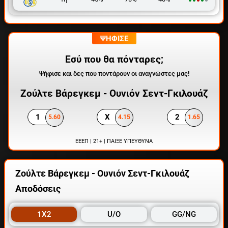
ΕΓΚΡΙΣΗ ΑΠΟ BETPICKS ΕΓΚΡΙΣΗ ΑΠΟ BETPICKS
ΨΗΦΙΣΕ
Εσύ που θα πόνταρες;
Ψήφισε και δες που ποντάρουν οι αναγνώστες μας!
Ζούλτε Βάρεγκεμ - Ουνιόν Σεντ-Γκιλουάζ
ΕΓΚΡΙΣΗ ΑΠΟ BETPICKS ΕΓΚΡΙΣΗ ΑΠΟ BETPICKS
1
X
2
5.60
4.15
1.65
Βρέθηκε στοιχηματική με:
ΕΕΕΠ | 21+ | ΠΑΙΞΕ ΥΠΕΥΘΥΝΑ
Ζούλτε Βάρεγκεμ - Ουνιόν Σεντ-Γκιλουάζ
Αποδόσεις
1X2
U/O
GG/NG
Εύκολη εγγραφή