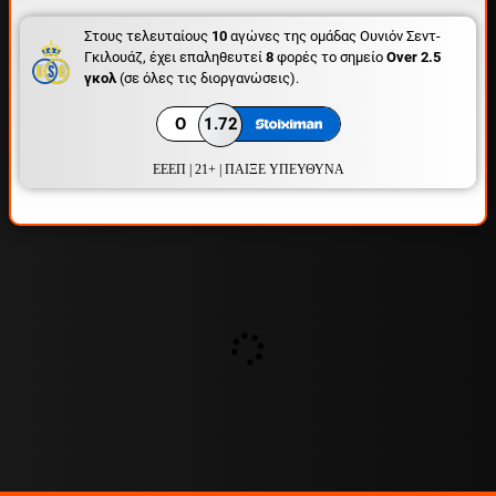
Στους τελευταίους
10
αγώνες της ομάδας Ουνιόν Σεντ-
Γκιλουάζ, έχει επαληθευτεί
8
φορές το σημείο
Over 2.5
γκολ
(σε όλες τις διοργανώσεις).
O
1.72
ΕΕΕΠ | 21+ | ΠΑΙΞΕ ΥΠΕΥΘΥΝΑ