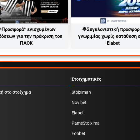
Προσφορά* ενισχυμένων
🌟Συγκλονιστική προσφορ
δόσεων για την πρόκριση του
γνωριμίας χωρίς κατάθεση 
ΠΑΟΚ
Elabet
Στοιχηματικές
κή στο στοίχημα
Stoiximan
Novibet
Elabet
PameStoixima
Fonbet