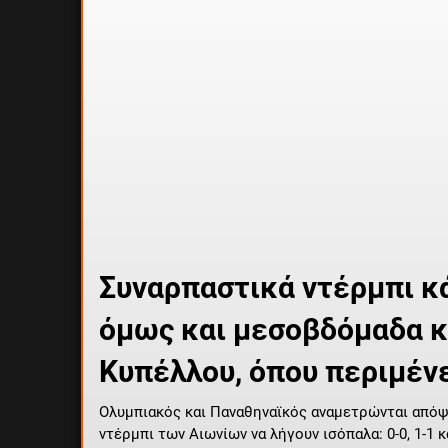
Συναρπαστικά ντέρμπι κ
όμως και μεσοβδόμαδα κα
Κυπέλλου, όπου περιμένει
Ολυμπιακός και Παναθηναϊκός αναμετρώνται απόψε 
ντέρμπι των Αιωνίων να λήγουν ισόπαλα: 0-0, 1-1