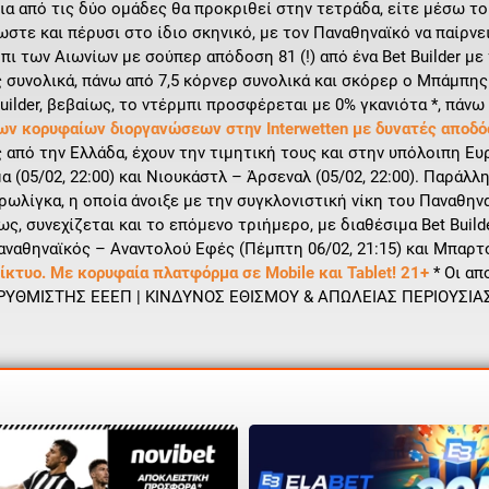
ια από τις δύο ομάδες θα προκριθεί στην τετράδα, είτε μέσω το
στε και πέρυσι στο ίδιο σκηνικό, με τον Παναθηναϊκό να παίρνε
ι των Αιωνίων με σούπερ απόδοση 81 (!) από ένα Bet Builder με 
ες συνολικά, πάνω από 7,5 κόρνερ συνολικά και σκόρερ ο Μπάμπ
uilder, βεβαίως, το ντέρμπι προσφέρεται με 0% γκανιότα *, πάν
ων κορυφαίων διοργανώσεων στην Interwetten με δυνατές αποδόσε
από την Ελλάδα, έχουν την τιμητική τους και στην υπόλοιπη Ευρ
μα (05/02, 22:00) και Νιουκάστλ – Άρσεναλ (05/02, 22:00). Παρά
ωλίγκα, η οποία άνοιξε με την συγκλονιστική νίκη του Παναθηνα
, συνεχίζεται και το επόμενο τριήμερο, με διαθέσιμα Bet Builde
Παναθηναϊκός – Αναντολού Εφές (Πέμπτη 06/02, 21:15) και Μπαρτ
δίκτυο. Με κορυφαία πλατφόρμα σε Mobile και Tablet! 21+
* Οι απ
Σ ΡΥΘΜΙΣΤΗΣ ΕΕΕΠ | ΚΙΝΔΥΝΟΣ ΕΘΙΣΜΟΥ & ΑΠΩΛΕΙΑΣ ΠΕΡΙΟΥΣΙΑΣ