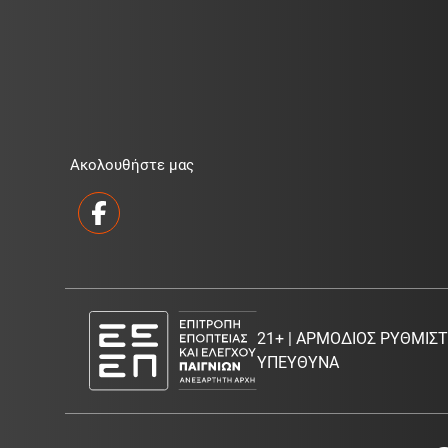
Ακολουθήστε μας
21+ | ΑΡΜΟΔΙΟΣ ΡΥΘΜΙΣΤ
ΥΠΕΥΘΥΝΑ