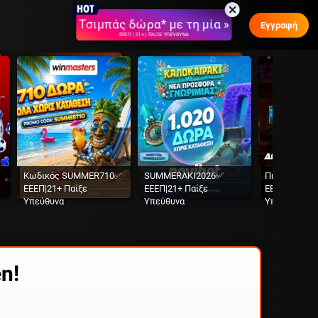
Τσιμπάς δώρα* με τη μία »
Εγγραφή
ΕΕΕΠ | 21+ | ΠΑΙΞΕ ΥΠΕΥΘΥΝΑ
Κωδικός SUMMER710✅
SUMMERAKI2026✅
Πήρε παράτ
ΕΕΕΠ|21+ Παίξε
ΕΕΕΠ|21+ Παίξε
ΕΕΕΠ|21+ Πα
Υπεύθυνα
Υπεύθυνα
Υπεύθυνα
n!