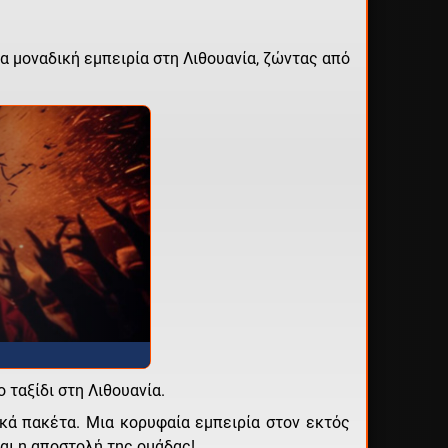
α μοναδική εμπειρία στη Λιθουανία, ζώντας από
 ταξίδι στη Λιθουανία.
ικά πακέτα. Μια κορυφαία εμπειρία στον εκτός
ται η αποστολή της ομάδας!