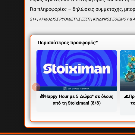
Για πληροφορίες – δηλώσεις συμμετοχής, μπορ
21+ | ΑΡΜΟΔΙΟΣ ΡΥΘΜΙΣΤΗΣ ΕΕΕΠ | ΚΙΝΔΥΝΟΣ ΕΘΙΣΜΟΥ & ΑΠ
Περισσότερες προσφορές*
🎁Happy Hour με 5 Δώρα* σε όλους
🌊Πρ
από τη Stoiximan! (8/8)
τ