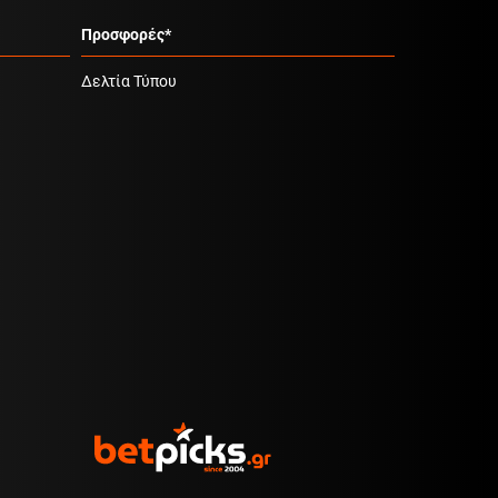
Προσφορές*
Δελτία Τύπου