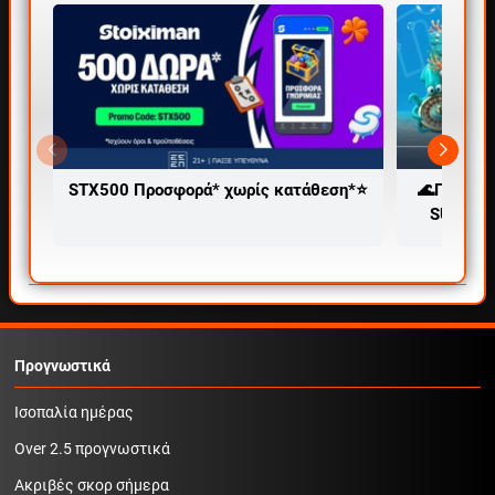
STX500 Προσφορά* χωρίς κατάθεση*⭐
🌊Προσφορ
SUMMERA
Προγνωστικά
Ισοπαλία ημέρας
Over 2.5 προγνωστικά
Ακριβές σκορ σήμερα