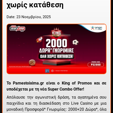
χωρίς κατάθεση
Date: 23 Νοεμβρίου, 2025
To Pamestoixima.gr είναι ο King of Promos και σε
υποδέχεται με τη νέα Super Combo Offer!
Απόλαυσε την αγωνιστική δράση, τα αγαπημένα σου
παιχνίδια και τη διασκέδαση στο Live Casino με μια
μοναδική Προσφορά* Γνωριμίας: 2000+20 Δώρα*, όλα