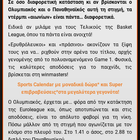
Σε όσο διαφορετική κατάσταση κι αν βρίσκονται ο
Ολυμπιακός και ο Παναθηναϊκός αυτή τη στιγμή, τα
ΕΓΚΡΙΣΗ ΑΠΟ BETPICKS ΕΓΚΡΙΣΗ ΑΠΟ BETPICKS
ντέρμπι «αιωνίων» είναι πάντα… διαφορετικά.
Ειδικά αν μιλάμε για τους Τελικούς της Basket
League, όπου τα πάντα είναι ανοιχτά!
«Ερυθρόλευκοι» και «πράσινοι» ακονίζουν τα ξίφη
τους για να… ριχθούν στην αρένα του τίτλου, αρχής
γενομένης από το πολυαναμενόμενο Game 1. Φυσικά,
τις καλύτερες αποδόσεις για το παιχνίδι, τις
βρίσκεται στη winmasters!
Sports Calendar με μοναδικά δώρα* και Super
επιβραβεύσεις*στα μεγαλύτερα γεγονότα!
Ο Ολυμπιακός, έρχεται με… φόρα από την κατάκτηση
της Euroleague και, όπως αποτυπώνεται και στις
αποδόσεις, είναι το απόλυτο φαβορί για τη νίκη.
Πόσω μάλλον από τη στιγμή που αγωνίζεται με τον
κόσμο στο πλευρό του. Στο 1.41 ο άσος, στο 2.88 το
διπλό του Παναθηναϊκού.