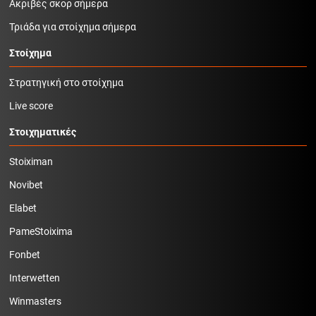
Ακριβές σκορ σήμερα
Τριάδα για στοίχημα σήμερα
Στοίχημα
Στρατηγική στο στοίχημα
Live score
Στοιχηματικές
Stoiximan
Novibet
Elabet
PameStoixima
Fonbet
Interwetten
Winmasters