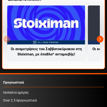
Οι αναμετρήσεις του Σαββατοκύριακου στη
Oι κορυφ
Stoiximan, με έπαθλο* ανταμοιβής!
με ε
Προγνωστικά
Ισοπαλία ημέρας
Over 2.5 προγνωστικά