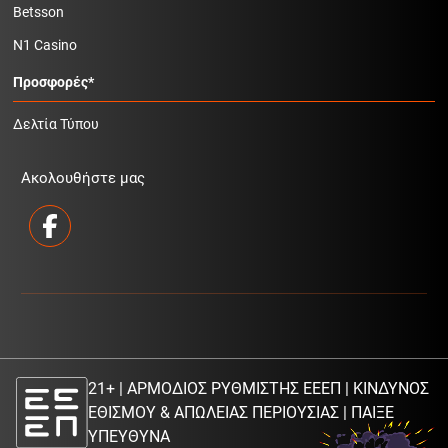
Betsson
N1 Casino
Προσφορές*
Δελτία Τύπου
Ακολουθήστε μας
21+ | ΑΡΜΟΔΙΟΣ ΡΥΘΜΙΣΤΗΣ ΕΕΕΠ | ΚΙΝΔΥΝΟΣ
ΕΘΙΣΜΟΥ & ΑΠΩΛΕΙΑΣ ΠΕΡΙΟΥΣΙΑΣ |
ΠΑΙΞΕ
ΥΠΕΥΘΥΝΑ