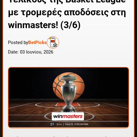
με τρομερές αποδόσεις στη
winmasters! (3/6)
Posted by
BetPicks
Date: 03 Ιουνίου, 2026