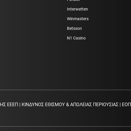
Interwetten
Winmasters
Betsson
N1 Casino
Βρέθη
Εύκ
ΗΣ ΕΕΕΠ | ΚΙΝΔΥΝΟΣ ΕΘΙΣΜΟΥ & ΑΠΩΛΕΙΑΣ ΠΕΡΙΟΥΣΙΑΣ |
ΕΟΠ
Άμεσ
Γρήγ