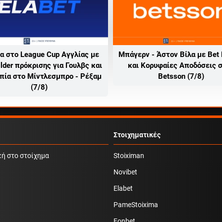
α στο League Cup Αγγλίας με
Μπάγερν - Άστον Βίλα με Bet 
ilder πρόκρισης για Γουλβς και
και Κορυφαίες Αποδόσεις 
πία στο Μίντλεσμπρο - Ρέξαμ
Betsson (7/8)
(7/8)
Στοιχηματικές
κή στο στοίχημα
Stoiximan
Novibet
Elabet
PameStoixima
Fonbet