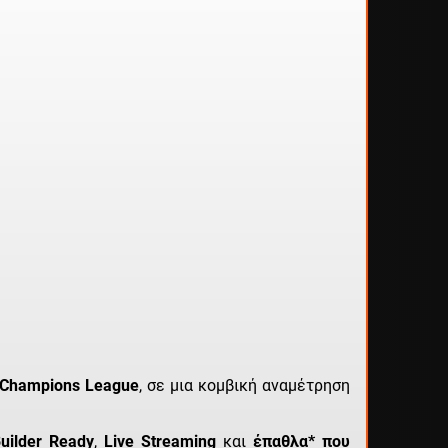
Champions League
, σε μια κομβική αναμέτρηση
uilder Ready
,
Live Streaming
και
έπαθλα* που