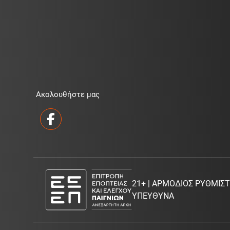
Ακολουθήστε μας
21+ | ΑΡΜΟΔΙΟΣ ΡΥΘΜΙΣΤ
ΥΠΕΥΘΥΝΑ