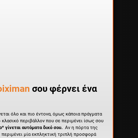
oiximan
σου φέρνει ένα
εται όλο και πιο έντονα, όμως κάποια πράγματα
 κλασικό περιβάλλον που σε περιμένει ίσως σου
ο* γίνεται αυτόματα δικό σου.
Αν η πόρτα της
σε περιμένει μία εκπληκτική τριπλή προσφορά