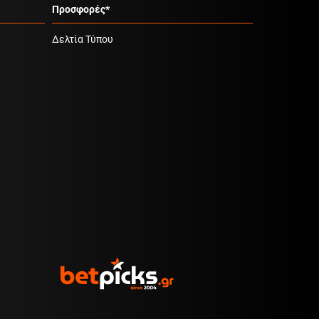
Προσφορές*
Δελτία Τύπου