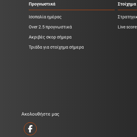
Προγνωστικά
Στοίχημα
Ισοπαλία ημέρας
Στρατηγι
Over 2.5 προγνωστικά
Live score
Ακριβές σκορ σήμερα
Τριάδα για στοίχημα σήμερα
Ακολουθήστε μας