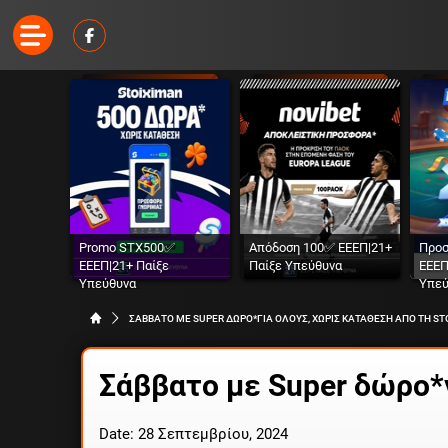
Promo STX500✅
Απόδοση 100✅ ΕΕΕΠ|21+
Προσ
ΕΕΕΠ|21+ Παίξε
Παίξε Υπεύθυνα
ΕΕΕΠ
Υπεύθυνα
Υπεύ
ΣΑΒΒΑΤΟ ΜΕ SUPER ΔΩΡΟ*ΓΙΑ ΟΛΟΥΣ, ΧΩΡΙΣ ΚΑΤΑΘΕΣΗ ΑΠΟ ΤΗ ST
Σάββατο με Super δώρο*γ
Date: 28 Σεπτεμβρίου, 2024