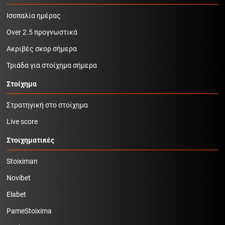
Ισοπαλία ημέρας
Over 2.5 προγνωστικά
Ακριβές σκορ σήμερα
Τριάδα για στοίχημα σήμερα
Στοίχημα
Στρατηγική στο στοίχημα
Live score
Στοιχηματικές
Stoiximan
Novibet
Elabet
PameStoixima