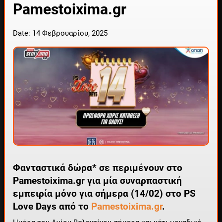
Pamestoixima.gr
Date: 14 Φεβρουαρίου, 2025
Φανταστικά δώρα* σε περιμένουν στο
Pamestoixima.gr για μία συναρπαστική
εμπειρία μόνο για σήμερα (14/02) στο PS
Love Days από το
Pamestoixima.gr
.