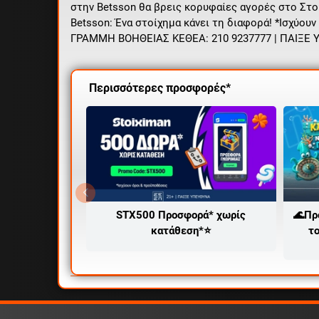
στην Betsson θα βρεις κορυφαίες αγορές στο Στο
Betsson
: Ένα στοίχημα κάνει τη διαφορά!
*Ισχύουν
ΓΡΑΜΜΗ ΒΟΗΘΕΙΑΣ ΚΕΘΕΑ: 210 9237777 | ΠΑΙΞΕ 
Περισσότερες προσφορές*
STX500 Προσφορά* χωρίς
🌊Πρ
κατάθεση*⭐
τ