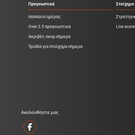
Προγνωστικά
Στοίχημα
Ισοπαλία ημέρας
Στρατηγι
Over 2.5 προγνωστικά
Live score
Ακριβές σκορ σήμερα
Τριάδα για στοίχημα σήμερα
Ακολουθήστε μας