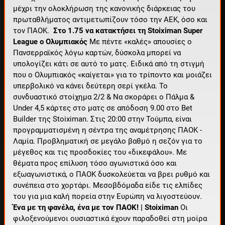
ΕΓΚΡΙΣΗ ΑΠΟ BETPICKS ΕΓΚΡΙΣΗ ΑΠΟ BETPICKS
μέχρι την ολοκλήρωση της κανονικής διάρκειας του
πρωταθλήματος αντιμετωπίζουν τόσο την ΑΕΚ, όσο και
τον ΠΑΟΚ.
Στο 1.75 να κατακτήσει τη Stoiximan Super
League ο Ολυμπιακός
Με πέντε «καλές» απουσίες ο
Πανσερραϊκός λόγω καρτών, δύσκολα μπορεί να
υπολογίζει κάτι σε αυτό το ματς. Ειδικά από τη στιγμή
που ο Ολυμπιακός «καίγεται» για το τρίποντο και μοιάζει
Εύκολη εγγραφή
υπερβολικό να κάνει δεύτερη σερί γκέλα.
Το
Άμεση ταυτοποίηση
συνδυαστικό στοίχημα 2/2 & Να σκοράρει ο Πάλμα &
Γρήγορες αναλήψεις
Under 4,5 κάρτες στο ματς σε απόδοση 9.00 στο Bet
Builder της Stoiximan
.
Στις 20:00 στην Τούμπα, είναι
↪ΠΑΙΞΕ ΝΟΜΙΜΑ
προγραμματισμένη η σέντρα της αναμέτρησης ΠΑΟΚ -
Λαμία. Προβληματική σε μεγάλο βαθμό η σεζόν για το
ΕΕΕΠ | 21+ | ΠΑΙΞΕ ΥΠΕΥΘΥΝΑ
μέγεθος και τις προσδοκίες του «δικεφάλου». Με
θέματα προς επίλυση τόσο αγωνιστικά όσο και
εξωαγωνιστικά, ο ΠΑΟΚ δυσκολεύεται να βρει ρυθμό και
συνέπεια στο χορτάρι. Μεσοβδόμαδα είδε τις ελπίδες
του για μια καλή πορεία στην Ευρώπη να λιγοστεύουν.
Ένα με τη φανέλα, ένα με τον ΠΑΟΚ! | Stoiximan
Οι
φιλοξενούμενοι ουσιαστικά έχουν παραδοθεί στη μοίρα