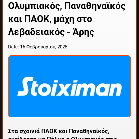
Ολυμπιακός, Παναθηναϊκός
και ΠΑΟΚ, μάχη στο
Λεβαδειακός - Άρης
Date: 16 Φεβρουαρίου, 2025
Στα σχοινιά ΠΑΟΚ και Παναθηναϊκός,