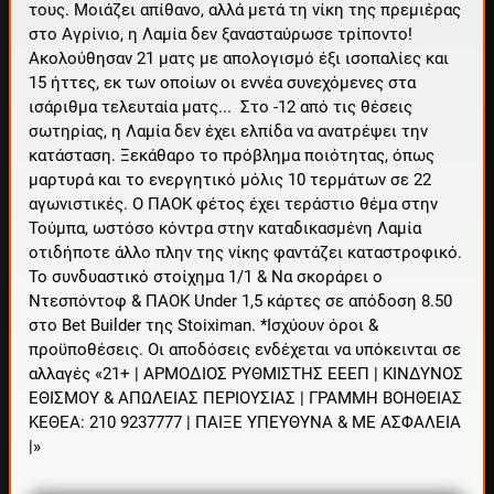
τους. Μοιάζει απίθανο, αλλά μετά τη νίκη της πρεμιέρας
στο Αγρίνιο, η Λαμία δεν ξανασταύρωσε τρίποντο!
Ακολούθησαν 21 ματς με απολογισμό έξι ισοπαλίες και
15 ήττες, εκ των οποίων οι εννέα συνεχόμενες στα
ισάριθμα τελευταία ματς...
Στο -12 από τις θέσεις
σωτηρίας, η Λαμία δεν έχει ελπίδα να ανατρέψει την
κατάσταση. Ξεκάθαρο το πρόβλημα ποιότητας, όπως
μαρτυρά και το ενεργητικό μόλις 10 τερμάτων σε 22
αγωνιστικές.
Ο ΠΑΟΚ φέτος έχει τεράστιο θέμα στην
Τούμπα, ωστόσο κόντρα στην καταδικασμένη Λαμία
οτιδήποτε άλλο πλην της νίκης φαντάζει καταστροφικό.
Το συνδυαστικό στοίχημα 1/1 & Να σκοράρει ο
Ντεσπόντοφ & ΠΑΟΚ Under 1,5 κάρτες σε απόδοση 8.50
στο Bet Builder της Stoiximan
.
*Ισχύουν όροι &
προϋποθέσεις. Οι αποδόσεις ενδέχεται να υπόκεινται σε
αλλαγές
«21+ | ΑΡΜΟΔΙΟΣ ΡΥΘΜΙΣΤΗΣ ΕΕΕΠ | ΚΙΝΔΥΝΟΣ
ΕΘΙΣΜΟΥ & ΑΠΩΛΕΙΑΣ ΠΕΡΙΟΥΣΙΑΣ | ΓΡΑΜΜΗ ΒΟΗΘΕΙΑΣ
ΚΕΘΕΑ: 210 9237777 | ΠΑΙΞΕ ΥΠΕΥΘΥΝΑ & ΜΕ ΑΣΦΑΛΕΙΑ
|»