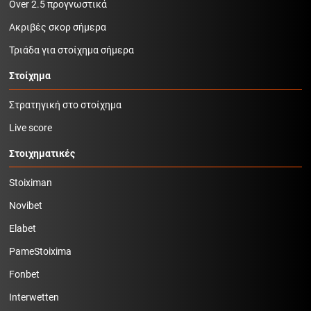
Over 2.5 προγνωστικά
Ακριβές σκορ σήμερα
Τριάδα για στοίχημα σήμερα
Στοίχημα
Στρατηγική στο στοίχημα
Live score
Στοιχηματικές
Stoiximan
Novibet
Elabet
PameStoixima
Fonbet
Interwetten