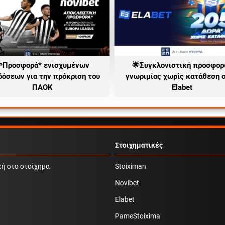
Προσφορά* ενισχυμένων
🌟Συγκλονιστική προσφορ
δόσεων για την πρόκριση του
γνωριμίας χωρίς κατάθεση 
ΠΑΟΚ
Elabet
Στοιχηματικές
κή στο στοίχημα
Stoiximan
Novibet
Elabet
PameStoixima