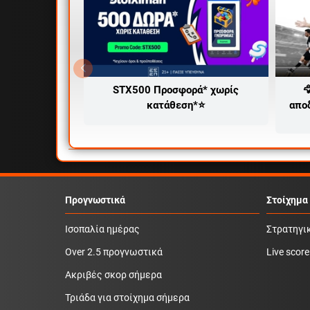
STX500 Προσφορά* χωρίς

κατάθεση*⭐
απο
Προγνωστικά
Στοίχημα
Ισοπαλία ημέρας
Στρατηγι
Over 2.5 προγνωστικά
Live score
Ακριβές σκορ σήμερα
Τριάδα για στοίχημα σήμερα