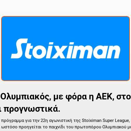
Ολυμπιακός, με φόρα η ΑΕΚ, στ
ι προγνωστικά.
 πρόγραμμα για την 22η αγωνιστική της Stoiximan Super League
ά ωστόσο προηγείται το παιχνίδι του πρωτοπόρου Ολυμπιακού με