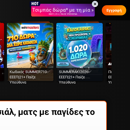
Τσιμπάς δώρα* με τη μία »
Εγγραφή
ΕΕΕΠ | 21+ | ΠΑΙΞΕ ΥΠΕΥΘΥΝΑ
Κωδικός SUMMER710✅
SUMMERAKI2026✅
Πήρε παράτ
ΕΕΕΠ|21+ Παίξε
ΕΕΕΠ|21+ Παίξε
ΕΕΕΠ|21+ Πα
Υπεύθυνα
Υπεύθυνα
Υπεύθυνα
ιάλ, ματς με παγίδες το