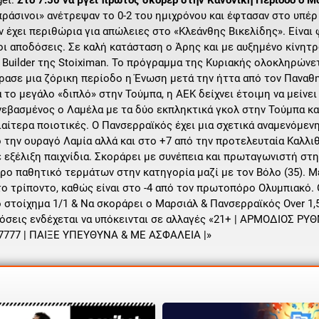
get.
Στο 7.50 να βγει πρώτος σκόρερ στην Κανονική Περίοδο ο Μ
ράσινοι» ανέτρεψαν το 0-2 του ημιχρόνου και έφτασαν στο υπέρ
ν έχει περιθώρια για απώλειες στο «Κλεάνθης Βικελίδης». Είναι
 αποδόσεις. Σε καλή κατάσταση ο Άρης και με αυξημένο κίνητρο
t Builder της Stoiximan. Το πρόγραμμα της Κυριακής ολοκληρών
έρασε μια ζόρικη περίοδο η Ένωση μετά την ήττα από τον Παναθ
ά το μεγάλο «διπλό» στην Τούμπα, η ΑΕΚ δείχνει έτοιμη να μείνε
νεβασμένος ο Λαμέλα με τα δύο εκπληκτικά γκολ στην Τούμπα και
διαίτερα ποιοτικές. Ο Πανσερραϊκός έχει μια σχετικά αναμενόμεν
 την ουραγό Λαμία αλλά και στο +7 από την προτελευταία Καλλιθ
 εξέλιξη παιχνίδια. Σκοράρει με συνέπεια και πρωταγωνιστή στ
ερο παθητικό τερμάτων στην κατηγορία μαζί με τον Βόλο (35). 
ο τρίποντο, καθώς είναι στο -4 από τον πρωτοπόρο Ολυμπιακό. Ο
 στοίχημα 1/1 & Να σκοράρει ο Μαρσιάλ & Πανσερραϊκός Over 1,5
οδόσεις ενδέχεται να υπόκεινται σε αλλαγές «21+ | ΑΡΜΟΔΙΟΣ
7777 | ΠΑΙΞΕ ΥΠΕΥΘΥΝΑ & ΜΕ ΑΣΦΑΛΕΙΑ |»