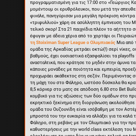
προγραμματισμένη για τις 17:00 στο «Γεώργιος Κ
μομέντουμ οι ερυθρόλευκοι, που μετά την απευθε
φινάλε, πανηγύρισαν μια μεγάλη πρόκριση κόντρα
«τριφυλλιού» χάρη σε ασύλληπτη έμπνευση του Μ
τελικό σκορ! Στα 21 παιχνίδια πλέον το αήττητο σ
έφυγαν με άδεια χέρια από το χορτάρι οι Πειραι
τη Stoiximan Super League ο Ολυμπιακός
Μια από τ
ομάδα της Αρκαδίας μετράει οκτώ(!) σερί νίκες, ο
βαθμούς, έχει ουσιαστικά εξασφαλίσει τα playoff
ανασταλτικά, που κράτησε το μηδέν στην άμυνα τα
κάποιες μονάδες με ποιότητα και εμπειρία, προε
προχωράει ακάθεκτος στη σεζόν. Περιμένοντας σιγ
τη μάχη του στο Φάληρο, ωστόσο δύσκολα θα κρατ
8,5 κόρνερ στο ματς σε απόδοση 6.80 στο Bet Buil
κομβικό για τις αξιώσεις των δύο ομάδων στο πρω
εκρηκτικό ξεκίνημα στη διοργάνωση ακολούθησε μι
ομάδα του Ουζουνίδη είναι ισόβαθμη με τον Αστέρ
μπροστά του την ευκαιρία να αλλάξει για τα καλ
Φάληρο, στη ρεβάνς με τον Ολυμπιακό για την πρ
καθυστερήσεις με την world class εκτέλεση του 