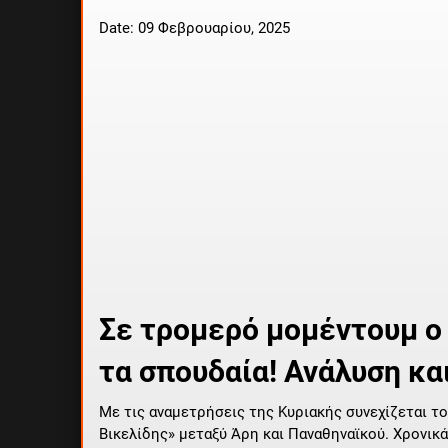
Date: 09 Φεβρουαρίου, 2025
Σε τρομερό μομέντουμ ο 
τα σπουδαία! Ανάλυση κα
Με τις αναμετρήσεις της Κυριακής συνεχίζεται το
Βικελίδης» μεταξύ Άρη και Παναθηναϊκού. Χρονικ