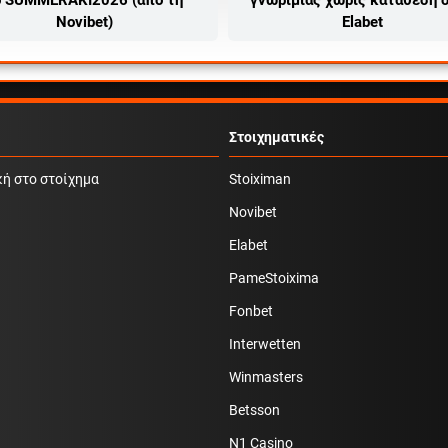
Novibet)
Elabet
Στοιχηματικές
κή στο στοίχημα
Stoiximan
Novibet
Elabet
PameStoixima
Fonbet
Interwetten
Winmasters
Betsson
N1 Casino