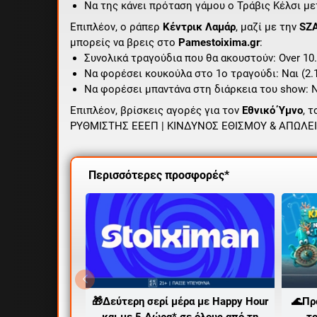
Να
της
κάνει
πρόταση
γάμου
ο
Τράβις
Κέλσι
με
Επιπλέον
, o
ράπερ
Κέντρικ
Λαμάρ
,
μαζί
με
την
SZ
μπορείς
να
βρεις
στο
Pamestoixima.gr
:
Συνολικά
τραγούδια
που
θα
ακουστούν
: Over 10
Να
φορέσει
κουκούλα
στο
1
ο
τραγούδι
:
Ναι
(2.
Να
φορέσει
μπαντάνα
στη
διάρκεια
του
show:
Ν
Επιπλέον
,
βρίσκεις
αγορές
για
τον
Εθνικό
Ύμνο
,
τ
ΡΥΘΜΙΣΤΗΣ ΕΕΕΠ | ΚΙΝΔΥΝΟΣ ΕΘΙΣΜΟΥ & ΑΠΩΛΕΙΑ
Περισσότερες προσφορές*
🎁Δεύτερη σερί μέρα με Happy Hour
🌊Πρ
και με 5 Δώρα* σε όλους από τη
τ