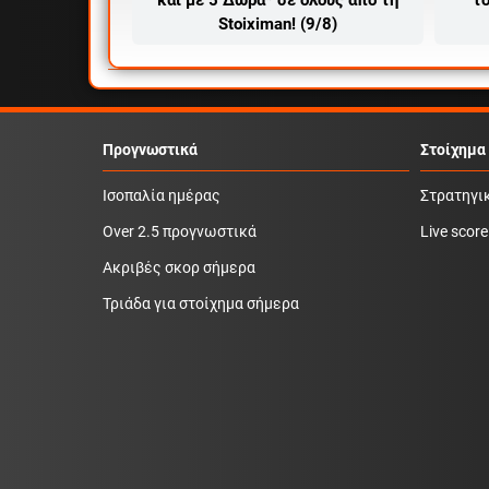
Stoiximan! (9/8)
Προγνωστικά
Στοίχημα
Ισοπαλία ημέρας
Στρατηγι
Over 2.5 προγνωστικά
Live score
Ακριβές σκορ σήμερα
Τριάδα για στοίχημα σήμερα