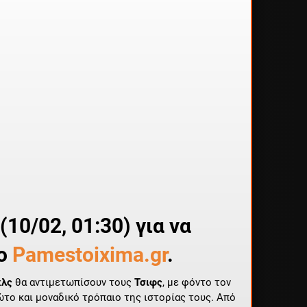
10/02, 01:30) για να
το
Pamestoixima.gr
.
κλς
θα
αντιμετωπίσουν
τους
Τσιφς
,
με
φόντο
τον
ώτο
και
μοναδικό
τρόπαιο
της
ιστορίας
τους
.
Από