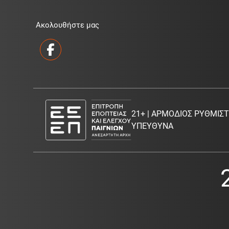
Ακολουθήστε μας
21+ | ΑΡΜΟΔΙΟΣ ΡΥΘΜΙΣΤ
ΥΠΕΥΘΥΝΑ