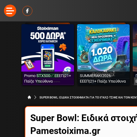
Promo STX500✅ ΕΕΕΠ|21+
SUMMERAKI2026✅
Παίξε Υπεύθυνα
ΕΕΕΠ|21+ Παίξε Υπεύθυνα
SUPER BOWL: ΕΙΔΙΚΑ ΣΤΟΙΧΗΜΑΤΑ ΓΙΑ ΤΟ ΙΓΚΛΣ-ΤΣΙΦΣ ΚΑΙ ΤΟΝ Κ
Super Bowl: Ειδικά στοιχ
Pamestoixima.gr