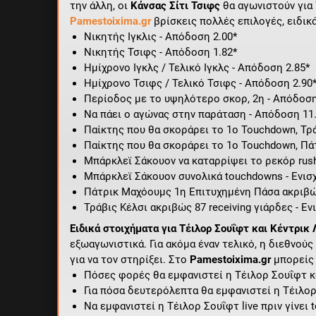
την
άλλη
,
οι
Κάνσας
Σίτι
Τσιφς
θα
αγωνιστούν
για
Pamestoixima.gr
βρίσκεις
πολλές
επιλογές
,
ειδικ
Νικητής
Ιγκλις
-
Απόδοση
2.00*
Νικητής
Τσιφς
-
Απόδοση
1.82*
Ημίχρονο
Ιγκλς
/
Τελικό
Ιγκλς
-
Απόδοση
2.85*
Ημίχρονο
Τσιφς
/
Τελικό
Τσιφς
-
Απόδοση
2.90
Περίοδος
με
το
υψηλότερο
σκορ
, 2
η
-
Απόδοσ
Να
πάει
ο
αγώνας
στην
παράταση
-
Απόδοση
11.
Παίκτης
που
θα
σκοράρει
το
1
ο
Touchdown,
Τρ
Παίκτης
που
θα
σκοράρει
το
1
ο
Touchdown,
Πά
Μπάρκλεϊ
Σάκουον
να
καταρρίψει
το
ρεκόρ
rus
Μπάρκλεϊ
Σάκουον
συνολικά
touchdowns -
Ενισ
Πάτρικ
Μαχόουμς
1
η
Επιτυχημένη
Πάσα
ακριβ
Τράβις
Κέλσι
ακριβώς
87 receiving
γιάρδες
-
Εν
Ειδικά
στοιχήματα
για
Τέιλορ
Σουΐφτ
και
Κέντρικ
εξωαγωνιστικά
.
Για
ακόμα
έναν
τελικό
,
η
διεθνούς
για
να
τον
στηρίξει
.
Στο
Pamestoixima.gr
μπορείς
Πόσες
φορές
θα
εμφανιστεί
η
Τέιλορ
Σουΐφτ
κ
Για
πόσα
δευτερόλεπτα
θα
εμφανιστεί
η
Τέιλο
Να
εμφανιστεί
η
Τέιλορ
Σουΐφτ
live
πριν
γίνει
t