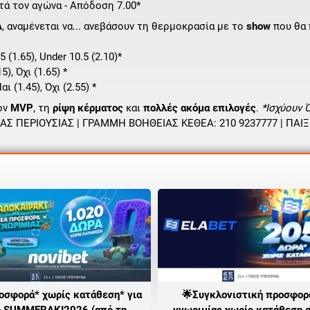
τά
τον
αγώνα
-
Απόδοση
7.00*
A
,
αναμένεται
να
...
ανεβάσουν
τη
θερμοκρασία
με
το
show
που
θα
.5 (1.65), Under 10.5 (2.10)*
15),
Όχι
(1.65) *
αι
(1.45),
Όχι
(2.55) *
ον
MVP
,
τη
ρίψη
κέρματος
και
πολλές
ακόμα
επιλογές
.
*
Ισχύουν
Ό
Σ ΠΕΡΙΟΥΣΙΑΣ | ΓΡΑΜΜΗ ΒΟΗΘΕΙΑΣ ΚΕΘΕΑ: 210 9237777 | ΠΑΙ
οσφορά* χωρίς κατάθεση* για
🌟Συγκλονιστική προσφορ
ο SUMMERAKI2026 (από τη
γνωριμίας χωρίς κατάθεση 