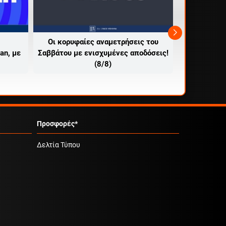
Oι κορυφαίες αναμετρήσεις του
Πρώτη σέν
an, με
Σαββάτου με ενισχυμένες αποδόσεις!
Ολλανδία,
(8/8)
wi
Προσφορές*
Δελτία Τύπου