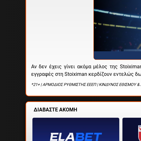
Αν δεν έχεις γίνει ακόμα μέλος της Stoixim
εγγραφές στη Stoiximan κερδίζουν εντελώς δω
*​21+ | ΑΡΜΟΔΙΟΣ ΡΥΘΜΙΣΤΗΣ ΕΕΕΠ | ΚΙΝΔΥΝΟΣ ΕΘΙΣΜΟΥ &
ΔΙΑΒΑΣΤΕ ΑΚΟΜΗ