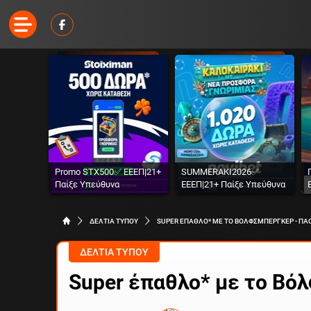
Promo STX500✅ ΕΕΕΠ|21+
SUMMERAKI2026✅
Παίξε Υπεύθυνα
ΕΕΕΠ|21+ Παίξε Υπεύθυνα
ΔΕΛΤΙΑ ΤΥΠΟΥ
SUPER ΕΠΑΘΛΟ* ΜΕ ΤΟ ΒΟΛΦΣΜΠΕΡΓΚΕΡ - ΠΑΟ
ΔΕΛΤΙΑ ΤΥΠΟΥ
Super έπαθλο* με το Βό