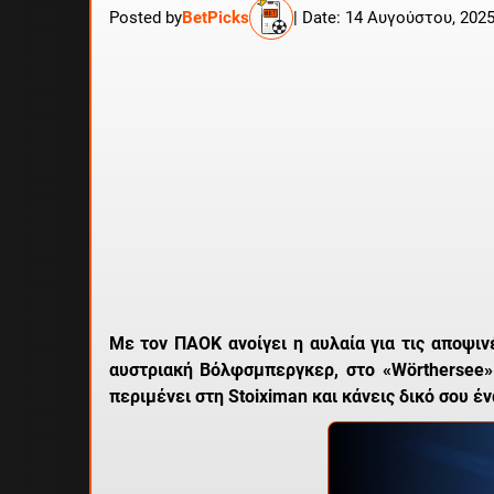
Posted by
BetPicks
| Date: 14 Αυγούστου, 202
Με τον ΠΑΟΚ ανοίγει η αυλαία για τις αποψι
αυστριακή Βόλφσμπεργκερ, στο «Wörthersee»
περιμένει στη Stoiximan και κάνεις δικό σου έ