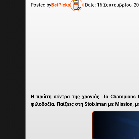
Posted by
BetPicks
| Date: 16 Σεπτεμβρίου, 2
Η πρώτη σέντρα της χρονιάς. Το Champions 
φιλοδοξία. Παίζεις στη Stoiximan με Mission, 