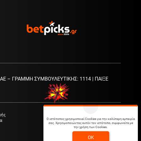
ΕΓΚ
κε στοιχηματική με:
ολη εγγραφή
ΑΕ – ΓΡΑΜΜΗ ΣΥΜΒΟΥΛΕΥΤΙΚΗΣ: 1114 |
ΠΑΙΞΕ
η ταυτοποίηση
ορες αναλήψεις
ΕΓΚΡΙΣΗ ΑΠΟ BETPICKS ΕΓΚΡΙΣΗ ΑΠΟ BETPICKS
↪ΠΑΙΞΕ ΝΟΜΙΜΑ
Ο ιστότοπος χρησιμοποιεί Cookies για την καλύτερη εμπειρία
σας. Χρησιμοποιώντας αυτόν τον ιστότοπο, συμφωνείτε με
+ | ΠΑΙΞΕ ΥΠΕΥΘΥΝΑ
την χρήση των Cookies.
OK