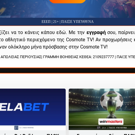
ΕΕΕΠ | 21+ | ΠΑΙΞΕ ΥΠΕΥΘΥΝΑ
αξίζει να το κάνεις κάπου εδώ. Με την
εγγραφή
σου, παίρνε
ο αθλητικό περιεχόμενο της Cosmote TV! Αν προχωρήσεις 
έναν ολόκληρο μήνα πρόσβασης στην Cosmote TV!
 ΑΠΩΛΕΙΑΣ ΠΕΡΙΟΥΣΙΑΣ| ΓΡΑΜΜΗ ΒΟΗΘΕΙΑΣ ΚΕΘΕΑ: 2109237777 | ΠΑΙΞΕ ΥΠ