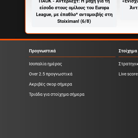
ΠΑΟΚ - Άντερλεχτ: Η μάχη για τη
«Ενισχ
είσοδο στους ομίλους του Europa
Άντ
League, με έπαθλο* ανταμοιβής στη
Stoiximan! (6/8)
Προγνωστικά
Στοίχημα
Ισοπαλία ημέρας
Στρατηγι
Over 2.5 προγνωστικά
Live score
Ακριβές σκορ σήμερα
Τριάδα για στοίχημα σήμερα