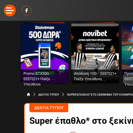
Promo STX500✅
Απόδοση 100✅ ΕΕΕΠ|21+
Προσ
ΕΕΕΠ|21+ Παίξε
Παίξε Υπεύθυνα
ΕΕΕΠ
Υπεύθυνα
Υπεύ
ΔΕΛΤΙΑ ΤΥΠΟΥ
SUPER ΕΠΑΘΛΟ* ΣΤΟ ΞΕΚΙΝΗΜΑ ΤΟΥ CHAMPIO
ΔΕΛΤΙΑ ΤΥΠΟΥ
Super έπαθλο* στο ξεκίν