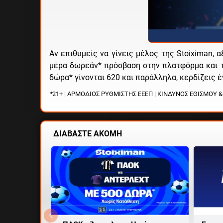
Αν επιθυμείς να γίνεις μέλος της Stoiximan, 
μέρα δωρεάν* πρόσβαση στην πλατφόρμα και τ
δώρα* γίνονται 620 και παράλληλα, κερδίζεις 
*​
21+ | ΑΡΜΟΔΙΟΣ ΡΥΘΜΙΣΤΗΣ ΕΕΕΠ | ΚΙΝΔΥΝΟΣ ΕΘΙΣΜΟΥ &
ΔΙΑΒΑΣΤΕ ΑΚΟΜΗ