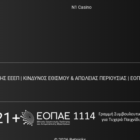
N1 Casino
Βρέθη
Εύκ
ΗΣ ΕΕΕΠ | ΚΙΝΔΥΝΟΣ ΕΘΙΣΜΟΥ & ΑΠΩΛΕΙΑΣ ΠΕΡΙΟΥΣΙΑΣ |
ΕΟΠ
Άμεσ
Γρήγ
21+
ΕΕΕΠ | 21
© 2026 Betpicks