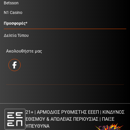
Betsson
N1 Casino
Προσφορές*
Δελτία Τύπου
Ακολουθήστε μας
21+ | ΑΡΜΟΔΙΟΣ ΡΥΘΜΙΣΤΗΣ ΕΕΕΠ | ΚΙΝΔΥΝΟΣ
ΕΘΙΣΜΟΥ & ΑΠΩΛΕΙΑΣ ΠΕΡΙΟΥΣΙΑΣ |
ΠΑΙΞΕ
ΥΠΕΥΘΥΝΑ