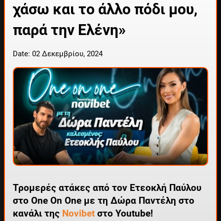
χάσω και το άλλο πόδι μου,
παρά την Ελένη»
Date: 02 Δεκεμβρίου, 2024
Τρομερές ατάκες από τον Ετεοκλή Παύλου
στο One On Οne με τη Δώρα Παντέλη στο
κανάλι της
Novibet
στο Youtube!