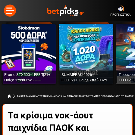
ΠΡΟΓΝΩΣΤΙΚΑ
Promo STX500✅ ΕΕΕΠ|21+
SUMMERAKI2026✅
Προσφορ
Παίξε Υπεύθυνα
ΕΕΕΠ|21+ Παίξε Υπεύθυνα
ΕΕΕΠ|21+
ΤΑ ΚΡΙΣΙΜΑ ΝΟΚ-ΑΟΥΤ ΠΑΙΧΝΙΔΙΑ ΠΑΟΚ ΚΑΙ ΠΑΝΑΘΗΝΑΙΚΟΥ ΜΕ ΣΟΥΠΕΡ ΠΡΟΣΦΟΡΑ* ΑΠΟ ΤΟ PAMEST
Τα κρίσιμα νοκ-άουτ
παιχνίδια ΠΑΟΚ και