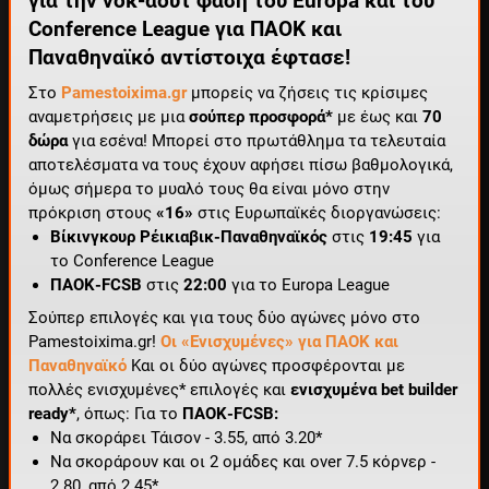
για την νοκ-άουτ φάση του Europa και του
Conference League για ΠΑΟΚ και
Παναθηναϊκό
αντίστοιχα έφτασε!
Στο
Pamestoixima.gr
μπορείς να ζήσεις τις κρίσιμες
αναμετρήσεις με μια
σούπερ προσφορά*
με έως και
70
δώρα
για εσένα!
Μπορεί στο πρωτάθλημα τα τελευταία
αποτελέσματα να τους έχουν αφήσει πίσω βαθμολογικά,
όμως σήμερα το μυαλό τους θα είναι μόνο στην
πρόκριση στους
«16»
στις Ευρωπαϊκές διοργανώσεις:
Βίκινγκουρ Ρέικιαβικ-Παναθηναϊκός
στις
19:45
για
το Conference League
ΠΑΟΚ-FCSB
στις
22:00
για το Europa League
Σούπερ επιλογές και για τους δύο αγώνες μόνο στο
Pamestoixima.gr!
Οι «Ενισχυμένες» για ΠΑΟΚ και
Παναθηναϊκό
Και οι δύο αγώνες προσφέρονται με
πολλές ενισχυμένες* επιλογές και
ενισχυμένα bet builder
ready*
, όπως:
Για το
ΠΑΟΚ-FCSB:
Nα σκοράρει Τάισον - 3.55, από 3.20*
Nα σκοράρουν και οι 2 ομάδες και over 7.5 κόρνερ -
2.80, από 2.45*