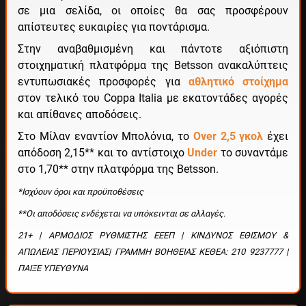
σε μια σελίδα, οι οποίες θα σας προσφέρουν
απίστευτες ευκαιρίες για ποντάρισμα.
Στην αναβαθμισμένη και πάντοτε αξιόπιστη
στοιχηματική πλατφόρμα της Betsson ανακαλύπτεις
εντυπωσιακές προσφορές για
αθλητικό στοίχημα
στον τελικό του Coppa Italia με εκατοντάδες αγορές
και απίθανες αποδόσεις.
Στο Μίλαν εναντίον Μπολόνια, το
Over 2,5 γκολ
έχει
απόδοση 2,15** και το αντίστοιχο
Under
το συναντάμε
στο 1,70** στην πλατφόρμα της Betsson.
*Ισχύουν όροι και προϋποθέσεις
**Οι αποδόσεις ενδέχεται να υπόκεινται σε αλλαγές.
21+ | ΑΡΜΟΔΙΟΣ ΡΥΘΜΙΣΤΗΣ ΕΕΕΠ | ΚΙΝΔΥΝΟΣ ΕΘΙΣΜΟΥ &
ΑΠΩΛΕΙΑΣ ΠΕΡΙΟΥΣΙΑΣ| ΓΡΑΜΜΗ ΒΟΗΘΕΙΑΣ ΚΕΘΕΑ: 210 9237777 |
ΠΑΙΞΕ ΥΠΕΥΘΥΝΑ