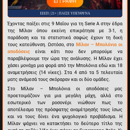
ΕΓΓΡΑΦΗ
ΕΕΕΠ | 21+ | ΠΑΙΞΕ ΥΠΕΥΘΥΝΑ
ΕΓΚΡΙΣΗ ΑΠΟ BETPICKS ΕΓΚΡΙΣΗ ΑΠΟ BETPICKS
Έχοντας παίξει στις 9 Μαΐου για τη Serie A στην έδρα
της Μίλαν όπου εκείνη επικράτησε με 3-1, η
παράδοση και τα στατιστικά σαφώς έχουν τη δική
τους κατεύθυνση. Ωστόσο, στο
Μίλαν – Μπολόνια οι
αποδόσεις
είναι κάτι που δεν μπορούμε να
παραβλέψουμε την ώρα της ανάλυσης. Η Μίλαν έχει
χάσει μονάχα μια φορά από την Μπολόνια εδώ και 18
αναμετρήσεις (14 νίκες). Στα 4 από τα 5 τελευταία
ματς ανάμεσά τους σκόραραν και οι δύο ομάδες.
Στο Μίλαν – Μπολόνια οι αποδόσεις μας
προετοιμάζουν για μια μεγάλη μάχη, αλλά στο
εσωτερικό των ροσονέρι νιώθουν πως το
αποτέλεσμα της πρόσφατης αναμέτρησής τους ίσως
και να τους δίνει ένα ψυχολογικό προβάδισμα. Η
Μίλαν ψάχνει να κατακτήσει το δεύτερο τίτλο της