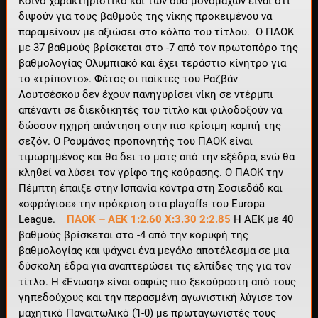
Κοινό χαρακτηριστικό και των δύο μονομάχων είναι ότι
διψούν για τους βαθμούς της νίκης προκειμένου να
παραμείνουν με αξιώσει στο κόλπο του τίτλου.
Ο ΠΑΟΚ
με 37 βαθμούς βρίσκεται στο -7 από τον πρωτοπόρο της
βαθμολογίας Ολυμπιακό και έχει τεράστιο κίνητρο για
το «τρίποντο». Φέτος οι παίκτες του Ραζβάν
Λουτσέσκου δεν έχουν πανηγυρίσει νίκη σε ντέρμπι
απέναντι σε διεκδικητές του τίτλο και φιλοδοξούν να
δώσουν ηχηρή απάντηση στην πιο κρίσιμη καμπή της
σεζόν. Ο Ρουμάνος προπονητής του ΠΑΟΚ είναι
τιμωρημένος και θα δει το ματς από την εξέδρα, ενώ θα
κληθεί να λύσει τον γρίφο της κούρασης. Ο ΠΑΟΚ την
Πέμπτη έπαιξε στην Ισπανία κόντρα στη Σοσιεδάδ και
«σφράγισε» την πρόκριση στα playoffs του Europa
League.
ΠΑΟΚ – ΑΕΚ 1:2.60 Χ:3.30 2:2.85
Η ΑΕΚ με 40
βαθμούς βρίσκεται στο -4 από την κορυφή της
βαθμολογίας και ψάχνει ένα μεγάλο αποτέλεσμα σε μια
δύσκολη έδρα για αναπτερώσει τις ελπίδες της για τον
τίτλο. Η «Ένωση» είναι σαφώς πιο ξεκούραστη από τους
γηπεδούχους και την περασμένη αγωνιστική λύγισε τον
μαχητικό Παναιτωλικό (1-0) με πρωταγωνιστές τους