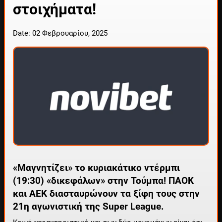
στοιχήματα!
Date: 02 Φεβρουαρίου, 2025
«Μαγνητίζει» το κυριακάτικο ντέρμπι
(19:30) «δικεφάλων» στην Τούμπα! ΠΑΟΚ
και ΑΕΚ διασταυρώνουν τα ξίφη τους στην
21η
αγωνιστική της Super League.