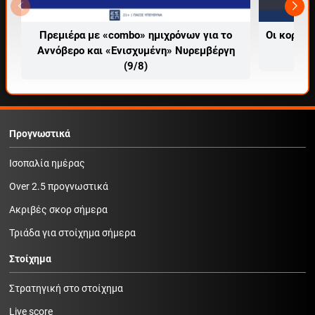
Πρεμιέρα με «combo» ημιχρόνων για το
Oι κορυφα
Αννόβερο και «Ενισχυμένη» Νυρεμβέργη
εν
(9/8)
Προγνωστικά
Ισοπαλία ημέρας
Over 2.5 προγνωστικά
Ακριβές σκορ σήμερα
Τριάδα για στοίχημα σήμερα
Στοίχημα
Στρατηγική στο στοίχημα
Live score