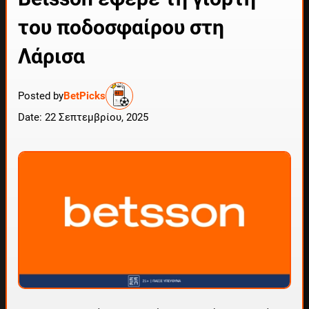
του ποδοσφαίρου στη
Λάρισα
Posted by
BetPicks
Date: 22 Σεπτεμβρίου, 2025