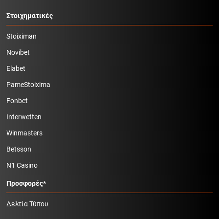
Στοιχηματικές
Stoiximan
Novibet
Elabet
PameStoixima
Fonbet
Interwetten
Winmasters
Betsson
N1 Casino
Προσφορές*
Δελτία Τύπου