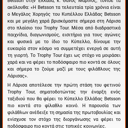
ΕΓΚΡΙΣΗ ΑΠΟ BETPICKS ΕΓΚΡΙΣΗ ΑΠΟ BETPICKS
Betsson στην Ελλάδα, κ. Θάνος Μαρίνος, τόνισε τα
ακόλουθα: «Η Betsson τα τελευταία τρία χρόνια είναι
ο Μεγάλος Χορηγός του Κυπέλλου Ελλάδας Betsson
Εύκολη εγγραφή
και με μεγάλη χαρά βρισκόμαστε σήμερα στη Λάρισα
Άμεση ταυτοποίηση
στο πλαίσιο του Trophy Tour. Μέσα από διαδραστικά
Γρήγορες αναλήψεις
παιχνίδια, διαγωνισμούς, εισιτήρια για τους αγώνες
και φυσικά με το ίδιο το Κύπελλο, δίνουμε την
↪ΠΑΙΞΕ ΝΟΜΙΜΑ
ευκαιρία στον κόσμο να συμμετέχει ενεργά σε αυτή
ΕΕΕΠ | 21+ | ΠΑΙΞΕ ΥΠΕΥΘΥΝΑ
τη γιορτή. Το Trophy Tour έχει ως στόχο να μοιράσει
χαρά και να φέρει το ποδόσφαιρο πιο κοντά σε όλους
και σήμερα το ζούμε μαζί με τους φιλάθλους της
Λάρισας».
Η Λάρισα αποτέλεσε την πρώτη στάση του φετινού
Trophy Tour, σηματοδοτώντας την έναρξη ενός
ταξιδιού που θα φέρει το Κύπελλο Ελλάδας Betsson
πιο κοντά στο φίλαθλο κοινό. Η παρουσία των
φιλάθλων ανέδειξε τη σημασία της πρωτοβουλίας και
ενίσχυσε τον στόχο της διοργάνωσης να φέρει το
ποδόσφαιρο πιο κοντά στις τοπικές κοινωνίες.