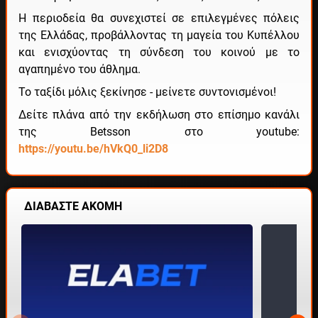
Η περιοδεία θα συνεχιστεί σε επιλεγμένες πόλεις
της Ελλάδας, προβάλλοντας τη μαγεία του Κυπέλλου
και ενισχύοντας τη σύνδεση του κοινού με το
αγαπημένο του άθλημα.
Το ταξίδι μόλις ξεκίνησε - μείνετε συντονισμένοι!
Δείτε πλάνα από την εκδήλωση στο επίσημο κανάλι
της Betsson στο youtube:
https://youtu.be/hVkQ0_li2D8
ΔΙΑΒΑΣΤΕ ΑΚΟΜΗ