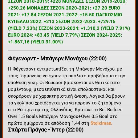
ΣΕΖΟΝ 2018-2019: +228 ΜΟΝΑΔΕΣ
ΣΕΖΟΝ 2019-2020:
+250.26 ΜΟΝΑΔΕΣ
ΣΕΖΟΝ 2020-2021: +27.20
EURO
2021: +17.84
ΣΕΖΟΝ 2021-2022: +15.50
ΠΑΓΚΟΣΜΙΟ
ΕΓΚΡΙΣΗ ΑΠΟ BETPICKS ΕΓΚΡΙΣΗ ΑΠΟ BETPICKS
ΚΥΠΕΛΛΟ 2022: +213
ΣΕΖΟΝ 2022-2023: +729.15
(YIELD 7.23%)
ΣΕΖΟΝ 2023-2024: +1.310,2 (YIELD 7.91%)
EURO 2024: +83.45 (YIELD 7.79%)
ΣΕΖΟΝ 2024-2025:
+1.867,16 (YIELD 31.00%)
Φέγενορντ - Μπάγερν Μονάχου (22:00)
Η Φέγενορντ αντιμετωπίζει τη Μπάγερν Μονάχου, με
τους Γερμανούς να έχουν το απόλυτο προβάδισμα στην
υπόθεση νίκη. Οι Βαυαροί βρίσκονται σε θετικότατο
μομέντουμ, μεσοεπιθετικά είναι απολαυστικοί και
σκοράρουν με χαρακτηριστική άνεση. Λογικά θα βρουν
τα γκολ που χρειάζονται για να πάρουν το ζητούμενο
στο Ρότερνταμ της Ολλανδίας. Κρατάω το Bet Builder
Over 1.5 Goals Μπάγερν Μονάχου+Over 0.5 Goal στο
πρώτο ημίχρονο σε απόδοση 1.44 στη
Stoiximan
.
Σπάρτα Πράγας - Ίντερ (22:00)