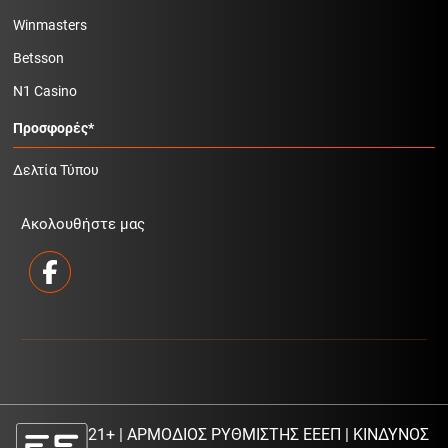
Winmasters
Betsson
N1 Casino
Προσφορές*
Δελτία Τύπου
Ακολουθήστε μας
21+ | ΑΡΜΟΔΙΟΣ ΡΥΘΜΙΣΤΗΣ ΕΕΕΠ | ΚΙΝΔΥΝΟΣ