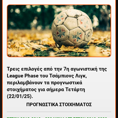
Τρεις επιλογές από την 7η αγωνιστική της
League Phase του Τσάμπιονς Λιγκ,
περιλαμβάνουν τα προγνωστικά
στοιχήματος για σήμερα Τετάρτη
(22/01/25).
ΠΡΟΓΝΩΣΤΙΚΑ ΣΤΟΙΧΗΜΑΤΟΣ