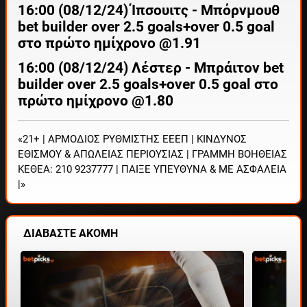
ΕΓΚΡΙΣΗ ΑΠΟ BETPICKS ΕΓΚΡΙΣΗ ΑΠΟ BETPICKS
16:00 (08/12/24) Ίπσουιτς - Μπόρνμουθ
bet builder οver 2.5 gοals+οver 0.5 gοal
στο πρώτο ημίχρονο @1.91
Εύκολη εγγραφή
16:00 (08/12/24) Λέστερ - Μπράιτον bet
Άμεση ταυτοποίηση
builder οver 2.5 gοals+οver 0.5 gοal στο
Γρήγορες αναλήψεις
πρώτο ημίχρονο @1.80
↪ΠΑΙΞΕ ΝΟΜΙΜΑ
«21+ | ΑΡΜΟΔΙΟΣ ΡΥΘΜΙΣΤΗΣ ΕΕΕΠ | ΚΙΝΔΥΝΟΣ
ΕΕΕΠ | 21+ | ΠΑΙΞΕ ΥΠΕΥΘΥΝΑ
ΕΘΙΣΜΟΥ & ΑΠΩΛΕΙΑΣ ΠΕΡΙΟΥΣΙΑΣ | ΓΡΑΜΜΗ ΒΟΗΘΕΙΑΣ
ΚΕΘΕΑ: 210 9237777 | ΠΑΙΞΕ ΥΠΕΥΘΥΝΑ & ΜΕ ΑΣΦΑΛΕΙΑ
|»
ΔΙΑΒΑΣΤΕ ΑΚΟΜΗ