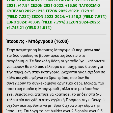
ΕΓΚΡΙΣΗ ΑΠΟ BETPICKS ΕΓΚΡΙΣΗ ΑΠΟ BETPICKS
+250.26 ΜΟΝΑΔΕΣ
ΣΕΖΟΝ 2020-2021: +27.20
EURO
2021: +17.84
ΣΕΖΟΝ 2021-2022: +15.50
ΠΑΓΚΟΣΜΙΟ
ΚΥΠΕΛΛΟ 2022: +213
ΣΕΖΟΝ 2022-2023: +729.15
(YIELD 7.23%)
ΣΕΖΟΝ 2023-2024: +1.310,2 (YIELD 7.91%)
EURO 2024: +83.45 (YIELD 7.79%)
ΣΕΖΟΝ 2024-2025:
+1.745,21 (YIELD 31.81%)
Ίπσουιτς - Μπόρνμουθ (16:00)
Στην αναμέτρηση Ίπσουιτς-Μπόρνμουθ περιμένω από
τις δύο ομάδες να βρουν αρκετές λύσεις στο
σκοράρισμα. Σε δύσκολη θέση οι γηπεδούχοι, καλούνται
να πάρουν θετικό αποτέλεσμα στη μάχη, που δίνουν για
την παραμονή στην κατηγορία. Δέχονται γκολ σχεδόν σε
κάθε παιχνίδι, ψάχνω να βρω τρόπο, που δεν θα
συνεχίζουν το συγκεκριμένο αρνητικό σερί. Μακράν πιο
ποιοτική ομάδα η Μπόρνμουθ , αλλά στα μετόπισθεν
έχει θέματα και απέτυχε να κρατήσει το μηδέν στα 5/6
τελευταία παιχνίδια στην αγγλική Πρέμιερ Λιγκ. Θεωρώ
σχεδόν ακατόρθωτο να μη βρει δίχτυα στην έδρα της
Ίπσουιτς. Επιλογή το bet builder οver 2.5 gοals+οver 0.5