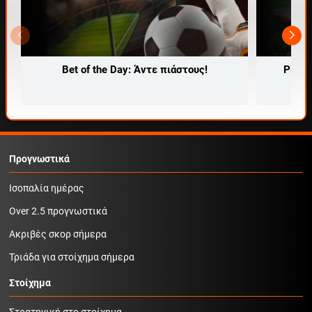
Bet of the Day: Άντε πιάστους!
Pick&
Προγνωστικά
Ισοπαλία ημέρας
Over 2.5 προγνωστικά
Ακριβές σκορ σήμερα
Τριάδα για στοίχημα σήμερα
Στοίχημα