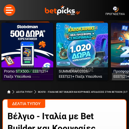
ΠΡΟΓΝΩΣΤΙΚΑ
Promo STX500✅ ΕΕΕΠ|21+
SUMMERAKI2026✅
Προσφορ
Παίξε Υπεύθυνα
ΕΕΕΠ|21+ Παίξε Υπεύθυνα
ΕΕΕΠ|21+
ΔΕΛΤΙΑ ΤΥΠΟΥ
ΒΕΛΓΙΟ - ΙΤΑΛΙΑ ΜΕ BET BUILDER ΚΑΙ ΚΟΡΥΦΑΙΕΣ ΑΠΟΔΟΣΕΙΣ ΣΤΗΝ BETSSON (3/7)
ΔΕΛΤΙΑ ΤΥΠΟΥ
Βέλγιο - Ιταλία με Bet
Builder και Κορυφαίες