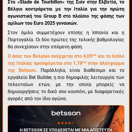
Στο «Stade de Tourbillon» της Σιόν στην Ελβετία, το
Βέλγιο κοντράρεται με την Ιταλία για την πρώτη
αγωνιστική του Group B στο πλαίσιο της φάσης των
ομίλων του Euro 2025 γυναικών.
Στον όμιλο συμμετέχουν επίσης η Ισπανία και η
Πορτογαλία. Οι δύο πρώτες της τελικής βαθμολογίας
θα συνεχίσουν στην επόμενη φάση.
Ο άσος του Βελγίου ανέρχεται στο 4,05** και το διπλό
της Ιταλίας προσφέρεται στο 1,78** στην πλατφόρμα
της Betsson
. Παράλληλα, είναι διαθέσιμο και το
εργαλείο Bet Builder, η πιο δημοφιλής λειτουργία των
τελευταίων ετών, με την οποία μπορείς να
δημιουργήσεις το δικό σου κουπόνι, με διαφορετικές
αγορές από τον ίδιο αγώνα.
☆☆☆☆☆
★★★★★
Η BETSSON ΣΕ ΥΠΟΔΕΧΕΤΑΙ ΜΕ ΜΙΑ ΑΠΙΣΤΕΥΤΗ