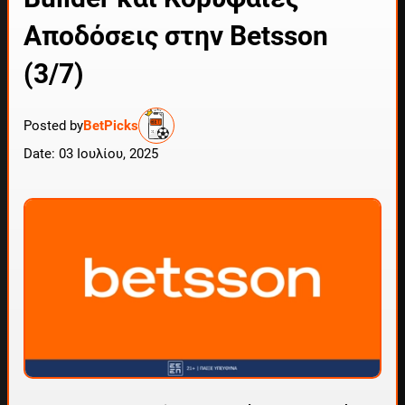
Αποδόσεις στην Betsson
(3/7)
Posted by
BetPicks
Date: 03 Ιουλίου, 2025