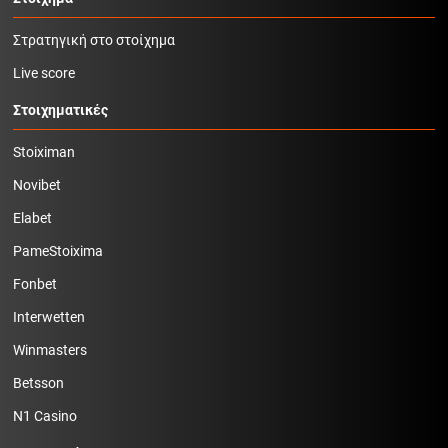
Στρατηγική στο στοίχημα
Live score
Στοιχηματικές
Stoiximan
Novibet
Elabet
PameStoixima
Fonbet
Interwetten
Winmasters
Betsson
N1 Casino