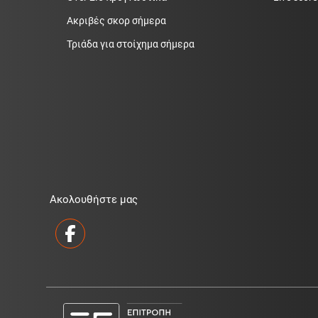
Ακριβές σκορ σήμερα
Τριάδα για στοίχημα σήμερα
Ακολουθήστε μας