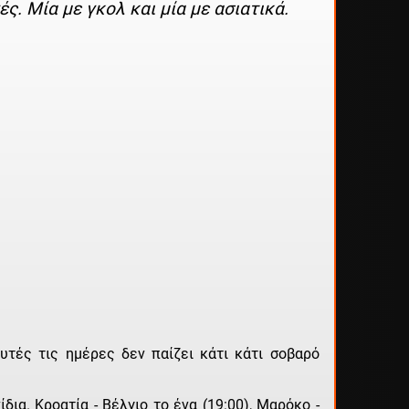
ς. Μία με γκολ και μία με ασιατικά.
τές τις ημέρες δεν παίζει κάτι κάτι σοβαρό
ια. Κροατία - Βέλγιο το ένα (19:00), Μαρόκο -