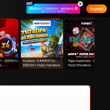
Μπαίνεις, παίρνεις, φεύγεις 🎁
Εγγραφή
ΕΕΕΠ | 21+ | ΠΑΙΞΕ ΥΠΕΥΘΥΝΑ
*✅ ΕΕΕΠ|21+
Κωδικός SUMMER710✅
Πήρε παράταση✅ ΕΕΕΠ|21+
α
ΕΕΕΠ|21+ Παίξε Υπεύθυνα
Παίξε Υπεύθυνα