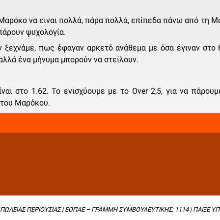
Μαρόκο να είναι πολλά, πάρα πολλά, επίπεδα πάνω από τη Μαδ
 πάρουν ψυχολογία.
ην ξεχνάμε, πως έφαγαν αρκετό ανάθεμα με όσα έγιναν στο
αλλά ένα μήνυμα μπορούν να στείλουν.
είναι στο 1.62. Το ενισχύουμε με το Over 2,5, για να πάρο
5 του Μαρόκου.
ΑΠΩΛΕΙΑΣ ΠΕΡΙΟΥΣΙΑΣ | ΕΟΠΑΕ – ΓΡΑΜΜΗ ΣΥΜΒΟΥΛΕΥΤΙΚΗΣ: 1114 | ΠΑΙΞΕ 