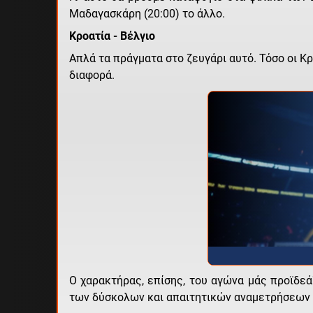
Μαδαγασκάρη (20:00) το άλλο.
Κροατία - Βέλγιο
Απλά τα πράγματα στο ζευγάρι αυτό. Τόσο οι Κ
διαφορά.
Ο χαρακτήρας, επίσης, του αγώνα μάς προϊδεά
των δύσκολων και απαιτητικών αναμετρήσεων 