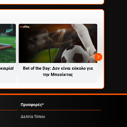
καιρία!
Bet of the Day: Δεν είναι εύκολο για
Pick&Win
την Μπεσίκτας
δυσκο
Προσφορές*
Δελτία Τύπου