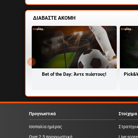
ΔΙΑΒΑΣΤΕ ΑΚΟΜΗ
Bet of the Day: Άντε πιάστους!
Pick&W
Προγνωστικά
Στοίχημα
Ισοπαλία ημέρας
Στρατηγι
Over 2.5 προγνωστικά
Live score