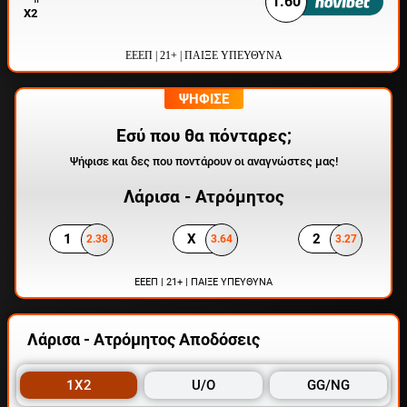
ΕΓΚΡΙΣΗ ΑΠΟ BETPICKS ΕΓΚΡΙΣΗ ΑΠΟ BETPICKS
1.60
Εύκολη εγγραφή
Χ2
Άμεση ταυτοποίηση
Γρήγορες αναλήψεις
ΕΕΕΠ | 21+ | ΠΑΙΞΕ ΥΠΕΥΘΥΝΑ
↪ΠΑΙΞΕ ΝΟΜΙΜΑ
ΨΗΦΙΣΕ
Εσύ που θα πόνταρες;
ΕΕΕΠ | 21+ | ΠΑΙΞΕ ΥΠΕΥΘΥΝΑ
Ψήφισε και δες που ποντάρουν οι αναγνώστες μας!
Λάρισα - Ατρόμητος
1
X
2
2.38
3.64
3.27
ΕΕΕΠ | 21+ | ΠΑΙΞΕ ΥΠΕΥΘΥΝΑ
Λάρισα - Ατρόμητος Αποδόσεις
1X2
U/O
GG/NG