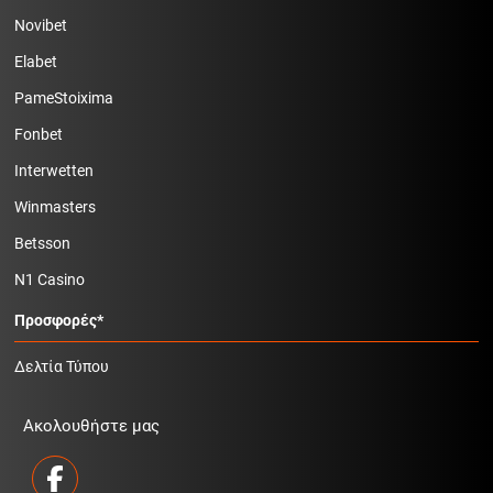
Novibet
Elabet
PameStoixima
Fonbet
Interwetten
Winmasters
Betsson
N1 Casino
Προσφορές*
Δελτία Τύπου
Ακολουθήστε μας