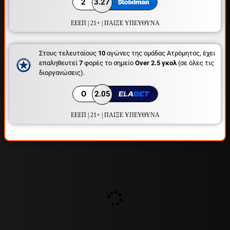
2
3.27
ΕΕΕΠ | 21+ | ΠΑΙΞΕ ΥΠΕΥΘΥΝΑ
Στους τελευταίους
10
αγώνες της ομάδας Ατρόμητος, έχει
επαληθευτεί
7
φορές το σημείο
Over 2.5 γκολ
(σε όλες τις
διοργανώσεις).
O
2.05
ΕΕΕΠ | 21+ | ΠΑΙΞΕ ΥΠΕΥΘΥΝΑ