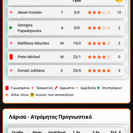
ΕΓΚΡΙΣΗ ΑΠΟ BETPICKS ΕΓΚΡΙΣΗ ΑΠΟ BETPICKS
Γκολ
☆☆☆☆☆
★★★★★
Alexei Koselev
Τ
0/0
10
Georgios
☆☆☆☆☆
★★★★★
Α
0/0
2
Papadopoulos
☆☆☆☆☆
★★★★★
Mattheos Mountes
Μ
19/0
2
☆☆☆☆☆
★★★★★
Peter Michorl
Μ
22/1
0
☆☆☆☆☆
★★★★★
Denzel Jubitana
Ε
25/4
3
Tιμωρημένοι
Τραυματίες
Άρρωστοι
Αμφίβολοι
Επιστρέφουν
Άλλοι λόγοι
Αγώνες που απουσιάζουν
Λάρισα - Ατρόμητος
Προγνωστικά
Ομάδα
Θέση
Goal/Goal
1.5+
2.5+
Τελ. 5