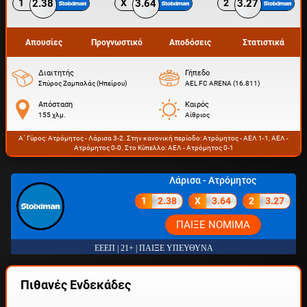
1
2.38
X
3.64
2
3.27
Απουσίες
Προγνωστικό
Αποδόσεις
Στατιστικά
Διαιτητής
Γήπεδο
Σπύρος Ζαμπαλάς (Ηπείρου)
AEL FC ARENA (16.811)
Απόσταση
Καιρός
155 χλμ.
Αίθριος
Α΄ Γύρος:
Ατρόμητος - Λάρισα 3-2.
Στην κανονική περίοδο: Ατρόμητος - ΑΕΛ 1-1, ΑΕΛ -
Ατρόμητος 0-0. Στο Κύπελλο: ΑΕΛ - Ατρόμητος 0-1
Λάρισα - Ατρόμητος
1
2.38
X
3.64
2
3.27
ΠΑΙΞΕ ΝΟΜΙΜΑ
ΕΕΕΠ | 21+ | ΠΑΙΞΕ ΥΠΕΥΘΥΝΑ
Πιθανές Ενδεκάδες