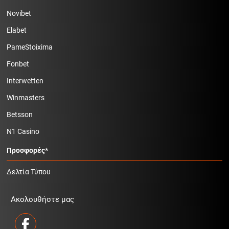
Novibet
Elabet
PameStoixima
Fonbet
Interwetten
Winmasters
Betsson
N1 Casino
Προσφορές*
Δελτία Τύπου
Ακολουθήστε μας