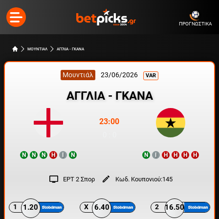
ΠΡΟΓΝΩΣΤΙΚΑ
ΜΟΥΝΤΙΑΛ
ΑΓΓΛΙΑ - ΓΚΑΝΑ
Μουντιάλ
23/06/2026
VAR
ΑΓΓΛΙΑ - ΓΚΑΝΑ
23:00
0
:
0
Ν
Ν
Ν
Η
Ι
Ν
Ν
Ι
Η
Η
Η
Η
ΕΡΤ 2 Σπορ
Κωδ. Κουπονιού:
145
1
1.20
X
6.40
2
16.50