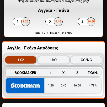
Ψήφισε και δες που ποντάρουν οι αναγνώστες μας!
Αγγλία - Γκάνα
1
X
2
1.20
6.40
16.50
ΕΕΕΠ | 21+ | ΠΑΙΞΕ ΥΠΕΥΘΥΝΑ
Αγγλία - Γκάνα Αποδόσεις
1X2
U/O
GG/NG
BOOKMAKER
1
X
2
ΓΚΑΝ.
1.20
6.40
16.50
4.78%