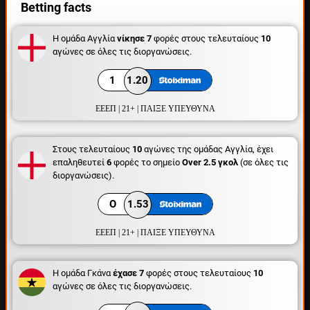
Betting facts
Η ομάδα Αγγλία
νίκησε 7
φορές στους τελευταίους
10
αγώνες σε όλες τις διοργανώσεις.
1
1.20
ΕΕΕΠ | 21+ | ΠΑΙΞΕ ΥΠΕΥΘΥΝΑ
Στους τελευταίους
10
αγώνες της ομάδας Αγγλία, έχει
επαληθευτεί
6
φορές το σημείο
Over 2.5 γκολ
(σε όλες τις
διοργανώσεις).
O
1.53
ΕΕΕΠ | 21+ | ΠΑΙΞΕ ΥΠΕΥΘΥΝΑ
Η ομάδα Γκάνα
έχασε 7
φορές στους τελευταίους
10
αγώνες σε όλες τις διοργανώσεις.