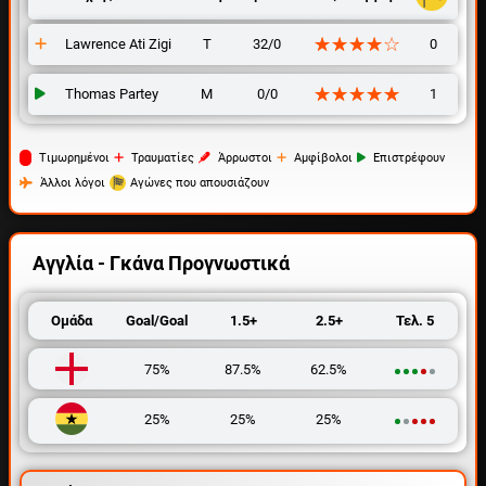
☆☆☆☆☆
★★★★★
Lawrence Ati Zigi
Τ
32/0
0
☆☆☆☆☆
★★★★★
Thomas Partey
Μ
0/0
1
ΕΓΚΡΙΣΗ ΑΠΟ BETPICKS ΕΓΚΡΙΣΗ ΑΠΟ BETPICKS
Tιμωρημένοι
Τραυματίες
Άρρωστοι
Αμφίβολοι
Επιστρέφουν
Άλλοι λόγοι
Αγώνες που απουσιάζουν
Αγγλία - Γκάνα
Προγνωστικά
Ομάδα
Goal/Goal
1.5+
2.5+
Τελ. 5
75%
87.5%
62.5%
25%
25%
25%