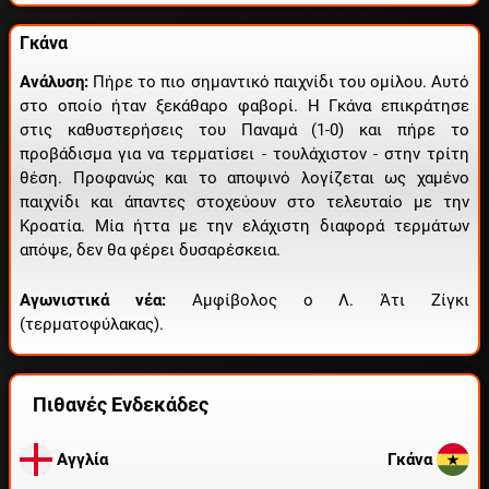
Γκάνα
Ανάλυση:
Πήρε το πιο σημαντικό παιχνίδι του ομίλου. Αυτό
στο οποίο ήταν ξεκάθαρο φαβορί. Η Γκάνα επικράτησε
στις καθυστερήσεις του Παναμά (1-0) και πήρε το
προβάδισμα για να τερματίσει - τουλάχιστον - στην τρίτη
θέση. Προφανώς και το αποψινό λογίζεται ως χαμένο
παιχνίδι και άπαντες στοχεύουν στο τελευταίο με την
Κροατία. Μία ήττα με την ελάχιστη διαφορά τερμάτων
απόψε, δεν θα φέρει δυσαρέσκεια.
Αγωνιστικά νέα:
Αμφίβολος ο Λ. Άτι Ζίγκι
(τερματοφύλακας).
Πιθανές Ενδεκάδες
Αγγλία
Γκάνα