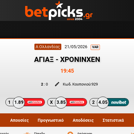
Α Ολλανδίας
21/05/2026
VAR
ΑΓΙΑΞ - ΧΡΟΝΙΝΧΕΝ
19:45
2
:
0
Κωδ. Κουπονιού:
929
1
1.89
X
3.85
2
4.05
Απουσίες
Προγνωστικό
Αποδόσεις
Στατιστικά
ιτητής
Γήπεδο
Απόσταση