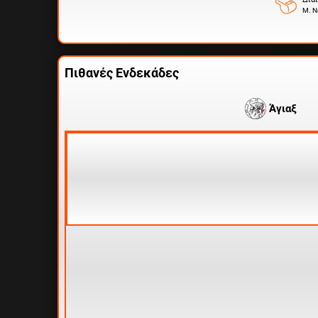
Μ. Ν
Πιθανές Ενδεκάδες
Άγιαξ