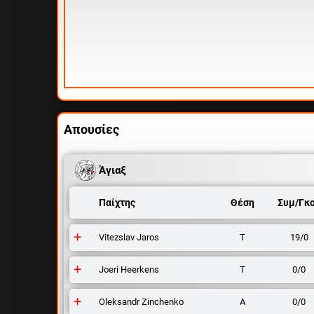
Απουσίες
Άγιαξ
Παίχτης
Θέση
Συμ/Γκ
Vitezslav Jaros
Τ
19/0
Joeri Heerkens
Τ
0/0
Oleksandr Zinchenko
Α
0/0