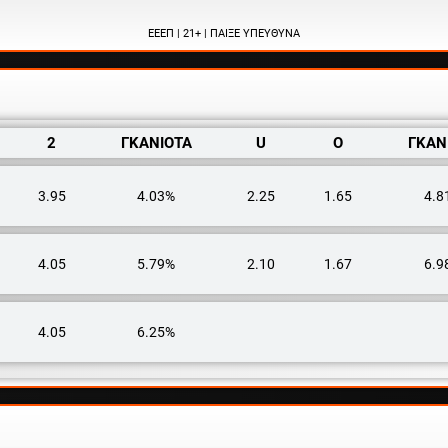
ΕΕΕΠ | 21+ | ΠΑΙΞΕ ΥΠΕΥΘΥΝΑ
2
ΓΚΑΝΙΟΤΑ
U
O
ΓΚΑΝ
3.95
4.03%
2.25
1.65
4.8
4.05
5.79%
2.10
1.67
6.9
4.05
6.25%