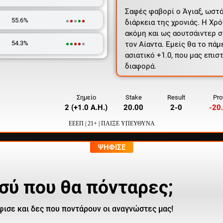
Σαφές φαβορί ο Άγιαξ, ωστό
55.6%
διάρκεια της χρονιάς. Η Χρό
ακόμη και ως αουτσάιντερ σ
54.3%
τον Αίαντα. Εμείς θα το πά
ασιατικό +1.0, που μας επισ
διαφορά.
Σημείο
Stake
Result
Prof
2 (+1.0 Α.Η.)
20.00
2-0
-20
ΕΕΕΠ | 21+ | ΠΑΙΞΕ ΥΠΕΥΘΥΝΑ
ΨΗΦΙΣΕ
σύ που θα πόνταρες;
ισε και δες που ποντάρουν οι αναγνώστες μας!