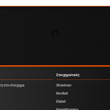
Στοιχηματικές
κή στο στοίχημα
Stoiximan
Novibet
Elabet
PameStoixima