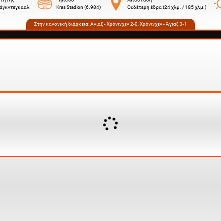
άγκντεγκααλ
Kras Stadion (6.984)
Ουδέτερη έδρα (24 χλμ. / 185 χλμ.)
Στην κανονική διάρκεια: Άγιαξ - Χρόνινχεν 2-0, Χρόνινχεν - Άγιαξ 3-1