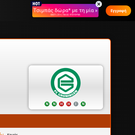
Τσιμπάς δώρα* με τη μία »
Εγγραφή
ΕΕΕΠ | 21+ | ΠΑΙΞΕ ΥΠΕΥΘΥΝΑ
Ν
Ν
Η
Η
Ι
Ν
Καιρός