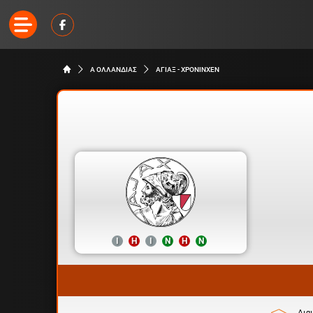
Α ΟΛΛΑΝΔΙΑΣ
ΑΓΙΑΞ - ΧΡΟΝΙΝΧΕΝ
Ι
Η
Ι
Ν
Η
Ν
Δια