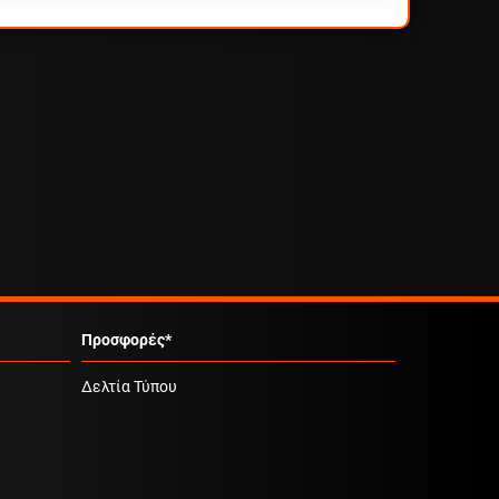
Προσφορές*
Δελτία Τύπου