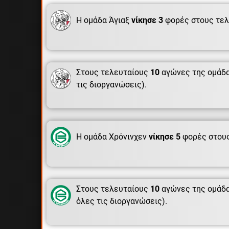
Η ομάδα Άγιαξ
νίκησε 3
φορές στους τε
Στους τελευταίους
10
αγώνες της ομάδα
τις διοργανώσεις).
Η ομάδα Χρόνινχεν
νίκησε 5
φορές στου
Στους τελευταίους
10
αγώνες της ομάδα
όλες τις διοργανώσεις).