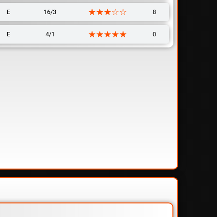
☆☆☆☆☆
★★★★★
Ε
16/3
8
☆☆☆☆☆
★★★★★
Ε
4/1
0