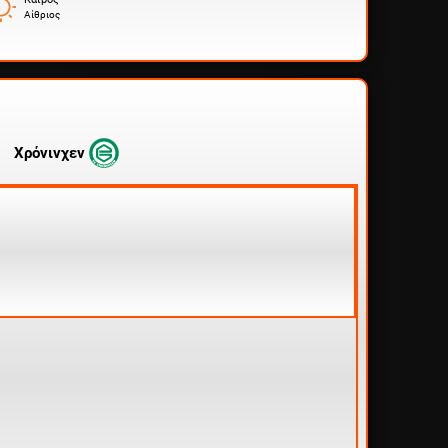
Αίθριος
Χρόνινχεν