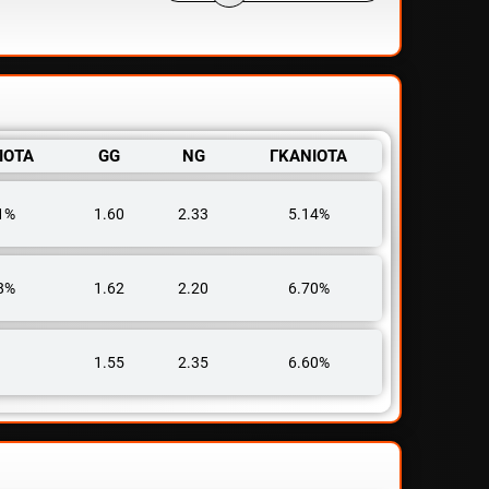
ΙΟΤΑ
GG
NG
ΓΚΑΝΙΟΤΑ
1%
1.60
2.33
5.14%
8%
1.62
2.20
6.70%
1.55
2.35
6.60%