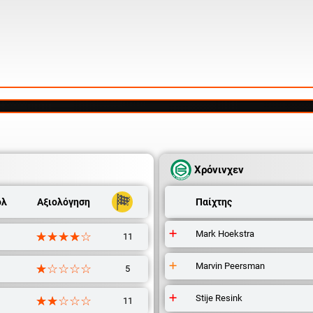
Χρόνινχεν
ολ
Αξιολόγηση
Παίχτης
Mark Hoekstra
☆☆☆☆☆
★★★★★
11
Marvin Peersman
☆☆☆☆☆
★★★★★
5
Stije Resink
☆☆☆☆☆
★★★★★
11