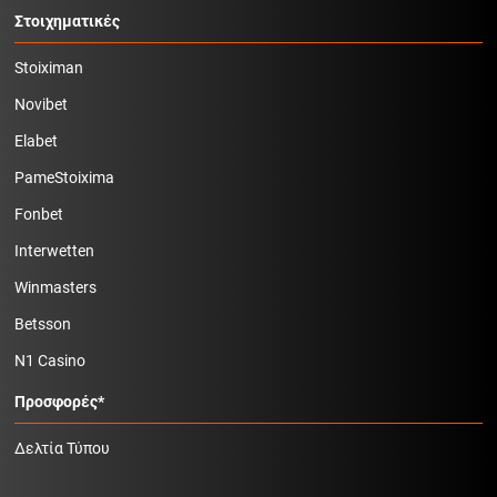
Στοιχηματικές
Stoiximan
Novibet
Elabet
PameStoixima
Fonbet
Interwetten
Winmasters
Betsson
N1 Casino
Προσφορές*
Δελτία Τύπου