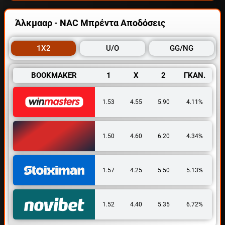
Άλκμααρ - NAC Μπρέντα Αποδόσεις
1X2
U/O
GG/NG
BOOKMAKER
1
X
2
ΓΚΑΝ.
1.53
4.55
5.90
4.11%
1.50
4.60
6.20
4.34%
1.57
4.25
5.50
5.13%
1.52
4.40
5.35
6.72%