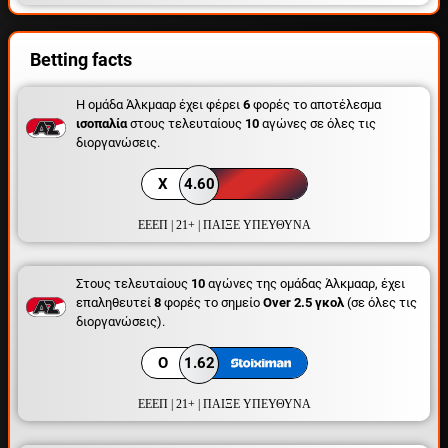
Betting facts
Η ομάδα Άλκμααρ έχει φέρει
6
φορές το αποτέλεσμα
ισοπαλία
στους τελευταίους
10
αγώνες σε όλες τις
διοργανώσεις.
X
4.60
ΕΕΕΠ | 21+ | ΠΑΙΞΕ ΥΠΕΥΘΥΝΑ
Στους τελευταίους
10
αγώνες της ομάδας Άλκμααρ, έχει
επαληθευτεί
8
φορές το σημείο
Over 2.5 γκολ
(σε όλες τις
διοργανώσεις).
O
1.62
ΕΕΕΠ | 21+ | ΠΑΙΞΕ ΥΠΕΥΘΥΝΑ