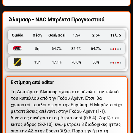
Άλκμααρ - NAC Μπρέντα
Προγνωστικά
Ομάδα
Θέση
Goal/Goal
1.5+
2.5+
Τελ. 5
ΕΓΚΡΙΣΗ ΑΠΟ BETPICKS ΕΓΚΡΙΣΗ ΑΠΟ BETPICKS
5η
64.7%
82.4%
64.7%
15η
47.1%
70.6%
50%
Εκτίμηση από
editor
Τη Δευτέρα η Άλκμααρ έχασε στα πέναλτι τον τελικό
του κυπέλλου από την Γκόου Αχέντ. Έτσι, θα
χρειαστεί τα πλέι οφ για την Ευρώπη. Η Μπρέντα είχε
μεταπτώσεις απέναντι στην Γκόου Αχέντ (1-1),
δίνοντας συνέχεια στο μέτριο σερί (0-6-4). Ζορίζεται
εκτός έδρας (2-2-10), ενώ μετράει 8 διαδοχικές ήττες
από την ΑΖ στην Ερεντιβίζιε. Παρά την ήττα τη