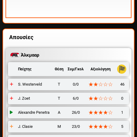
Απουσίες
Άλκμααρ
Παίχτης
Θέση
Συμ/Γκολ
Αξιολόγηση
☆☆☆☆☆
★★★★★
S. Westerveld
Τ
0/0
46
☆☆☆☆☆
★★★★★
J. Zoet
Τ
6/0
0
☆☆☆☆☆
★★★★★
Alexandre Penetra
Α
26/0
1
☆☆☆☆☆
★★★★★
J. Clasie
Μ
23/0
5