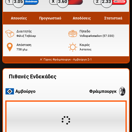
1
3.05
X
3.60
2
2.33
Απουσίες
Προγνωστικό
Αποδόσεις
Στατιστικά
Διαιτητής
Γήπεδο
Φέλιξ Τσβάιερ
Volksparkstadion (57.030)
Απόσταση
Καιρός
758 χλμ.
Άστατος
Α΄ Γύρος:
Φράιμπουργκ - Αμβούργο 2-1
Πιθανές Ενδεκάδες
Αμβούργο
Φράιμπουργκ