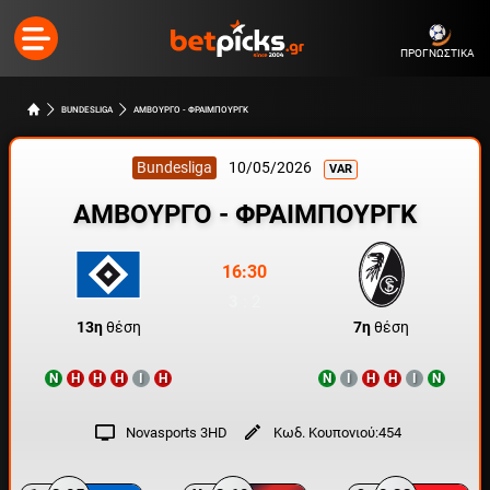
ΠΡΟΓΝΩΣΤΙΚΑ
BUNDESLIGA
ΑΜΒΟΥΡΓΟ - ΦΡΑΙΜΠΟΥΡΓΚ
Bundesliga
10/05/2026
VAR
ΑΜΒΟΥΡΓΟ - ΦΡΑΙΜΠΟΥΡΓΚ
16:30
3
:
2
13η
θέση
7η
θέση
Ν
Η
Η
Η
Ι
Η
Ν
Ι
Η
Η
Ι
Ν
Novasports 3HD
Κωδ. Κουπονιού:
454