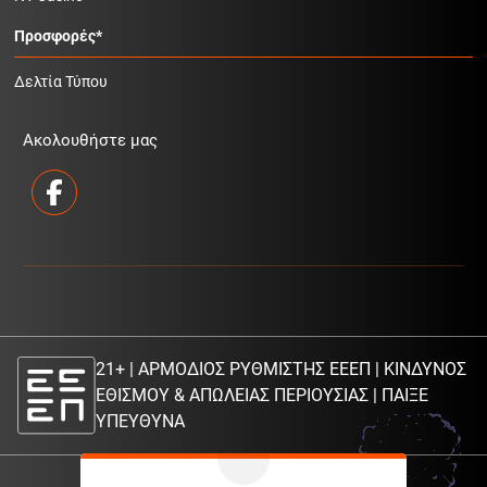
Προσφορές*
Δελτία Τύπου
Ακολουθήστε μας
21+ | ΑΡΜΟΔΙΟΣ ΡΥΘΜΙΣΤΗΣ ΕΕΕΠ | ΚΙΝΔΥΝΟΣ
ΕΘΙΣΜΟΥ & ΑΠΩΛΕΙΑΣ ΠΕΡΙΟΥΣΙΑΣ |
ΠΑΙΞΕ
ΥΠΕΥΘΥΝΑ