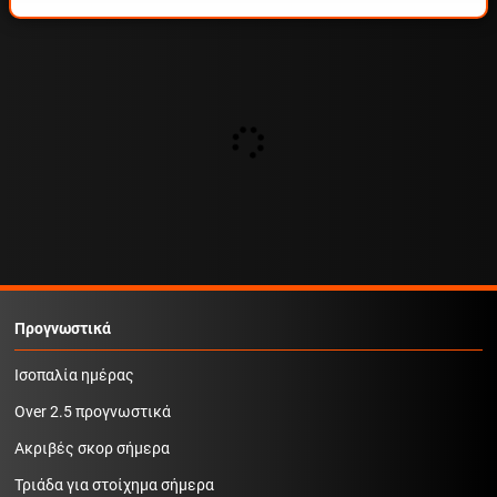
Προγνωστικά
Ισοπαλία ημέρας
Over 2.5 προγνωστικά
Ακριβές σκορ σήμερα
Τριάδα για στοίχημα σήμερα