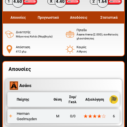
1
4.60
X
4.40
2
1.64
Απουσίες
Προγνωστικό
Αποδόσεις
Στατιστικά
Γήπεδο
Διαιτητής
Åsane Arena (2.000), συνθετικός
Μάγκνους Κολάι (Νορβηγία)
χλοοτάπητας
Απόσταση
Καιρός
412 χλμ.
Αίθριος
Απουσίες
Ασάνε
Συμ/
Παίχτης
Θέση
Αξιολόγηση
Γκολ
Herman
☆☆☆☆☆
★★★★★
Μ
0/0
6
Geelmuyden