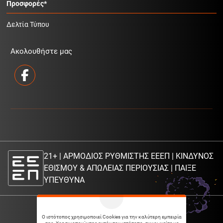
Προσφορές*
Δελτία Τύπου
Ακολουθήστε μας
21+ | ΑΡΜΟΔΙΟΣ ΡΥΘΜΙΣΤΗΣ ΕΕΕΠ | ΚΙΝΔΥΝΟΣ
ΕΘΙΣΜΟΥ & ΑΠΩΛΕΙΑΣ ΠΕΡΙΟΥΣΙΑΣ |
ΠΑΙΞΕ
ΥΠΕΥΘΥΝΑ
21+
Ο ιστότοπος χρησιμοποιεί Cookies για την καλύτερη εμπειρία