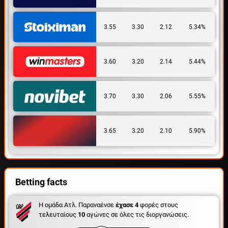
3.55
3.30
2.12
5.34%
3.60
3.20
2.14
5.44%
3.70
3.30
2.06
5.55%
3.65
3.20
2.10
5.90%
Betting facts
Η ομάδα Ατλ. Παραναένσε
έχασε 4
φορές στους
τελευταίους
10
αγώνες σε όλες τις διοργανώσεις.