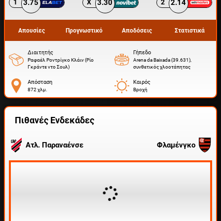
1
3.75
X
3.30
2
2.14
Απουσίες
Προγνωστικό
Αποδόσεις
Στατιστικά
Διαιτητής
Γήπεδο
Ραφαέλ Ροντρίγκο Κλάιν (Ρίο
Arena da Baixada (39.631),
Γκράντε ντο Σουλ)
συνθετικός χλοοτάπητας
Απόσταση
Καιρός
872 χλμ.
Βροχή
Πιθανές Ενδεκάδες
Ατλ. Παραναένσε
Φλαμένγκο