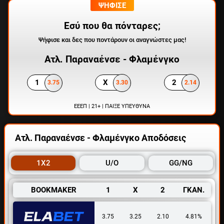
ΕΓΚΡΙΣΗ ΑΠΟ BETPICKS ΕΓΚΡΙΣΗ ΑΠΟ BETPICKS
ΨΗΦΙΣΕ
Βρέθηκε στοιχηματική με:
Εσύ που θα πόνταρες;
Ψήφισε και δες που ποντάρουν οι αναγνώστες μας!
Ατλ. Παραναένσε - Φλαμένγκο
1
X
2
3.75
3.30
2.14
Εύκολη εγγραφή
Άμεση ταυτοποίηση
ΕΕΕΠ | 21+ | ΠΑΙΞΕ ΥΠΕΥΘΥΝΑ
Γρήγορες αναλήψεις
Ατλ. Παραναένσε - Φλαμένγκο Αποδόσεις
↪ΠΑΙΞΕ ΝΟΜΙΜΑ
ΕΕΕΠ | 21+ | ΠΑΙΞΕ ΥΠΕΥΘΥΝΑ
1X2
U/O
GG/NG
BOOKMAKER
1
X
2
ΓΚΑΝ.
3.75
3.25
2.10
4.81%