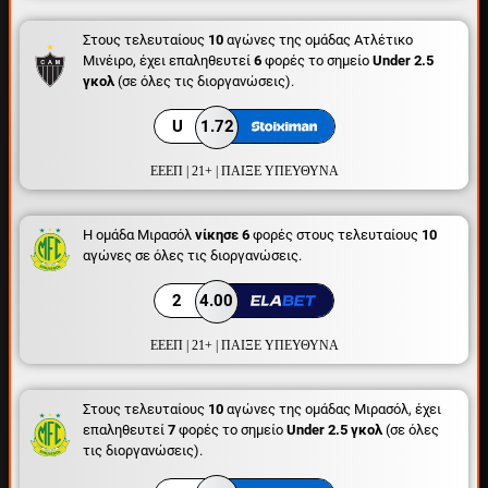
Στους τελευταίους
10
αγώνες της ομάδας Ατλέτικο
Μινέιρο, έχει επαληθευτεί
6
φορές το σημείο
Under 2.5
γκολ
(σε όλες τις διοργανώσεις).
U
1.72
ΕΕΕΠ | 21+ | ΠΑΙΞΕ ΥΠΕΥΘΥΝΑ
Η ομάδα Μιρασόλ
νίκησε 6
φορές στους τελευταίους
10
αγώνες σε όλες τις διοργανώσεις.
2
4.00
ΕΕΕΠ | 21+ | ΠΑΙΞΕ ΥΠΕΥΘΥΝΑ
Στους τελευταίους
10
αγώνες της ομάδας Μιρασόλ, έχει
επαληθευτεί
7
φορές το σημείο
Under 2.5 γκολ
(σε όλες
τις διοργανώσεις).