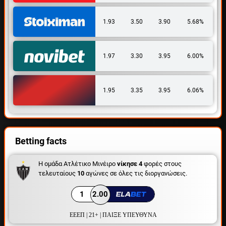
1.93
3.50
3.90
5.68%
1.97
3.30
3.95
6.00%
1.95
3.35
3.95
6.06%
Betting facts
Η ομάδα Ατλέτικο Μινέιρο
νίκησε 4
φορές στους
τελευταίους
10
αγώνες σε όλες τις διοργανώσεις.
1
2.00
ΕΕΕΠ | 21+ | ΠΑΙΞΕ ΥΠΕΥΘΥΝΑ