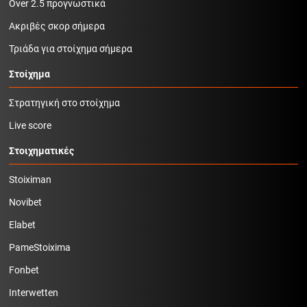
Over 2.5 προγνωστικά
Ακριβές σκορ σήμερα
Τριάδα για στοίχημα σήμερα
Στοίχημα
Στρατηγική στο στοίχημα
Live score
Στοιχηματικές
Stoiximan
Novibet
Elabet
PameStoixima
Fonbet
Interwetten