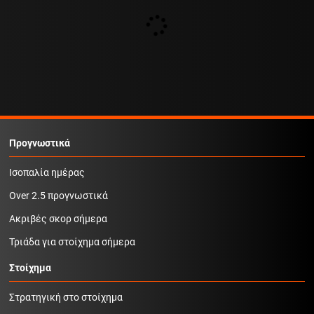
Προγνωστικά
Ισοπαλία ημέρας
Over 2.5 προγνωστικά
Ακριβές σκορ σήμερα
Τριάδα για στοίχημα σήμερα
Στοίχημα
Στρατηγική στο στοίχημα