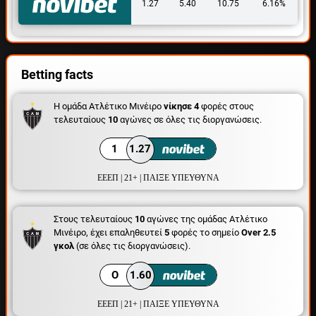
1.27
5.40
10.75
6.16%
Betting facts
Η ομάδα Ατλέτικο Μινέιρο
νίκησε 4
φορές στους
τελευταίους
10
αγώνες σε όλες τις διοργανώσεις.
1
1.27
ΕΕΕΠ | 21+ | ΠΑΙΞΕ ΥΠΕΥΘΥΝΑ
Στους τελευταίους
10
αγώνες της ομάδας Ατλέτικο
Μινέιρο, έχει επαληθευτεί
5
φορές το σημείο
Over 2.5
γκολ
(σε όλες τις διοργανώσεις).
O
1.60
ΕΕΕΠ | 21+ | ΠΑΙΞΕ ΥΠΕΥΘΥΝΑ