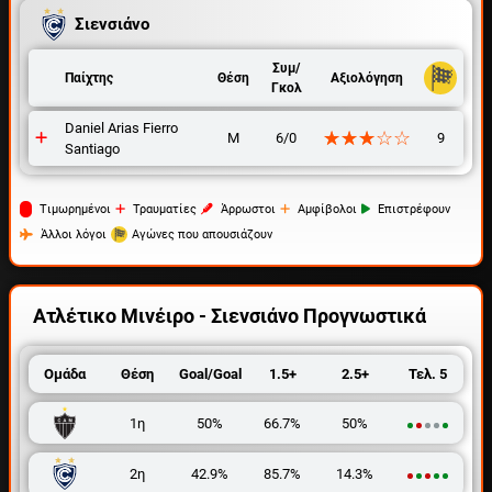
ΕΓΚΡΙΣΗ ΑΠΟ BETPICKS ΕΓΚΡΙΣΗ ΑΠΟ BETPICKS
Σιενσιάνο
Συμ/
Παίχτης
Θέση
Αξιολόγηση
Γκολ
Daniel Arias Fierro
☆☆☆☆☆
★★★★★
Μ
6/0
9
Santiago
Tιμωρημένοι
Τραυματίες
Άρρωστοι
Αμφίβολοι
Επιστρέφουν
Άλλοι λόγοι
Αγώνες που απουσιάζουν
Ατλέτικο Μινέιρο - Σιενσιάνο
Προγνωστικά
Ομάδα
Θέση
Goal/Goal
1.5+
2.5+
Τελ. 5
1η
50%
66.7%
50%
2η
42.9%
85.7%
14.3%