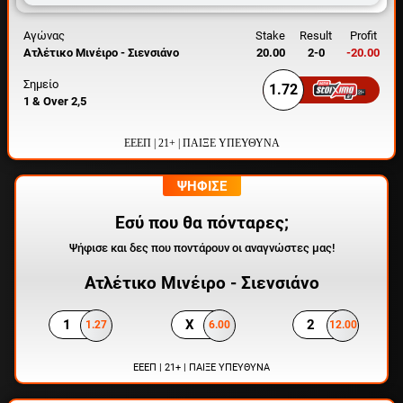
ΕΓΚΡΙΣΗ ΑΠΟ BETPICKS ΕΓΚΡΙΣΗ ΑΠΟ BETPICKS
Αγώνας
Stake
Result
Profit
Ατλέτικο Μινέιρο - Σιενσιάνο
20.00
2-0
-20.00
Σημείο
1.72
1 & Over 2,5
ΕΕΕΠ | 21+ | ΠΑΙΞΕ ΥΠΕΥΘΥΝΑ
ΨΗΦΙΣΕ
Εσύ που θα πόνταρες;
Ψήφισε και δες που ποντάρουν οι αναγνώστες μας!
Ατλέτικο Μινέιρο - Σιενσιάνο
Βρέθηκε στοιχηματική με:
1
X
2
1.27
6.00
12.00
ΕΕΕΠ | 21+ | ΠΑΙΞΕ ΥΠΕΥΘΥΝΑ