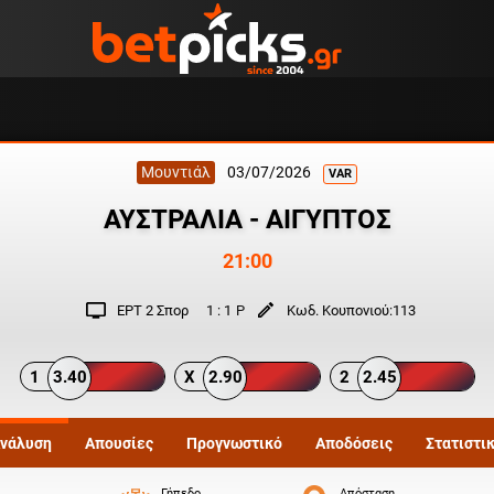
Μουντιάλ
03/07/2026
VAR
ΑΥΣΤΡΑΛΙΑ - ΑΙΓΥΠΤΟΣ
21:00
ΕΡΤ 2 Σπορ
1
:
1
P
Κωδ. Κουπονιού:
113
1
3.40
X
2.90
2
2.45
νάλυση
Απουσίες
Προγνωστικό
Αποδόσεις
Στατιστι
Γήπεδο
Απόσταση