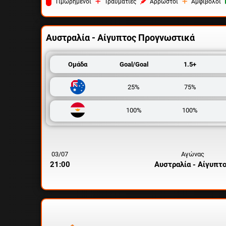
Tιμωρημένοι
Τραυματίες
Άρρωστοι
Αμφίβολοι
Αυστραλία - Αίγυπτος
Προγνωστικά
Ομάδα
Goal/Goal
1.5+
25%
75%
100%
100%
03/07
Αγώνας
21:00
Αυστραλία - Αίγυπτ