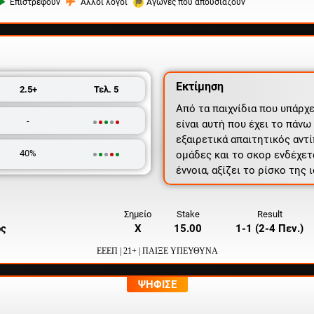
Επιστρέφουν
Άλλοι λόγοι
Αγώνες που απουσιάζουν
Εκτίμηση
2.5+
Τελ. 5
Από τα παιχνίδια που υπάρχ
-
είναι αυτή που έχει το πάνω 
εξαιρετικά απαιτητικός αντ
40%
ομάδες και το σκορ ενδέχετα
έννοια, αξίζει το ρίσκο της 
Σημείο
Stake
Result
ος
X
15.00
1-1 (2-4 Πεν.)
ΕΕΕΠ | 21+ | ΠΑΙΞΕ ΥΠΕΥΘΥΝΑ
ΨΗΦΙΣΕ