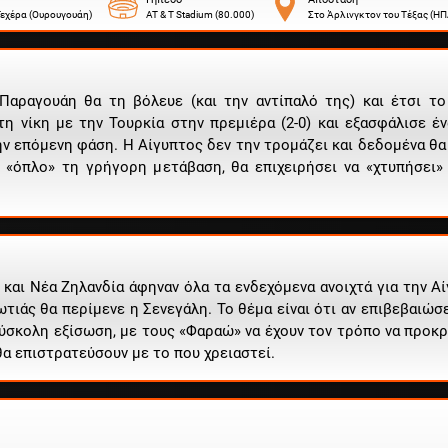
εχέρα (Ουρουγουάη)
AT & T Stadium (80.000)
Στο Άρλινγκτον του Τέξας (ΗΠ
Παραγουάη θα τη βόλευε (και την αντίπαλό της) και έτσι το
η νίκη με την Τουρκία στην πρεμιέρα (2-0) και εξασφάλισε έ
ν επόμενη φάση. Η Αίγυπτος δεν την τρομάζει και δεδομένα θα 
 «όπλο» τη γρήγορη μετάβαση, θα επιχειρήσει να «χτυπήσει» 
 και Νέα Ζηλανδία άφηναν όλα τα ενδεχόμενα ανοιχτά για την Α
τιάς θα περίμενε η Σενεγάλη. Το θέμα είναι ότι αν επιβεβαιώσ
Δύσκολη εξίσωση, με τους «Φαραώ» να έχουν τον τρόπο να προκ
θα επιστρατεύσουν με το που χρειαστεί.