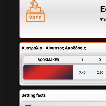
Ε
Ψήφ
Αυστραλία - Αίγυπτος Αποδόσεις
BOOKMAKER
1
X
3.40
2.90
Betting facts