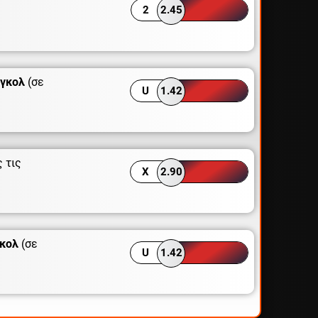
2
2.45
 γκολ
(σε
U
1.42
 τις
X
2.90
γκολ
(σε
U
1.42