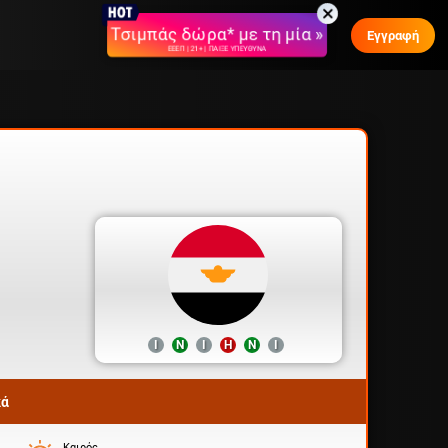
Τσιμπάς δώρα* με τη μία »
Εγγραφή
ΕΕΕΠ | 21+ | ΠΑΙΞΕ ΥΠΕΥΘΥΝΑ
Ι
Ν
Ι
Η
Ν
Ι
κά
Καιρός