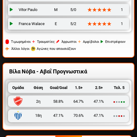
☆☆☆☆☆
★★★★★
Vitor Paulo
Μ
5/0
1
☆☆☆☆☆
★★★★★
Franca Walace
Ε
5/2
1
ΕΓΚΡΙΣΗ ΑΠΟ BETPICKS ΕΓΚΡΙΣΗ ΑΠΟ BETPICKS
Tιμωρημένοι
Τραυματίες
Άρρωστοι
Αμφίβολοι
Επιστρέφουν
Άλλοι λόγοι
Αγώνες που απουσιάζουν
Βίλα Νόβα - Αβαΐ
Προγνωστικά
Ομάδα
Θέση
Goal/Goal
1.5+
2.5+
Τελ. 5
2η
58.8%
64.7%
47.1%
18η
47.1%
70.6%
47.1%