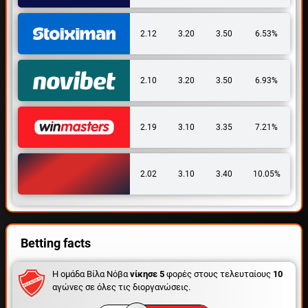
ΕΓΚΡΙΣΗ ΑΠΟ BETPICKS ΕΓΚΡΙΣΗ ΑΠΟ BETPICKS
Βρέθηκε στοιχηματική με:
2.12
3.20
3.50
6.53%
2.10
3.20
3.50
6.93%
2.19
3.10
3.35
7.21%
Εύκολη εγγραφή
Άμεση ταυτοποίηση
Γρήγορες αναλήψεις
2.02
3.10
3.40
10.05%
↪ΠΑΙΞΕ ΝΟΜΙΜΑ
ΕΕΕΠ | 21+ | ΠΑΙΞΕ ΥΠΕΥΘΥΝΑ
Betting facts
Η ομάδα Βίλα Νόβα
νίκησε 5
φορές στους τελευταίους
10
αγώνες σε όλες τις διοργανώσεις.