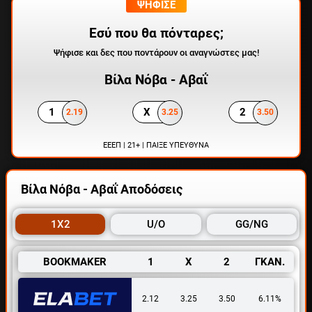
ΨΗΦΙΣΕ
ΕΓΚΡΙΣΗ ΑΠΟ BETPICKS ΕΓΚΡΙΣΗ ΑΠΟ BETPICKS
Εσύ που θα πόνταρες;
Ψήφισε και δες που ποντάρουν οι αναγνώστες μας!
Βίλα Νόβα - Αβαΐ
1
X
2
2.19
3.25
3.50
ΕΕΕΠ | 21+ | ΠΑΙΞΕ ΥΠΕΥΘΥΝΑ
Βίλα Νόβα - Αβαΐ Αποδόσεις
1X2
U/O
GG/NG
BOOKMAKER
1
X
2
ΓΚΑΝ.
2.12
3.25
3.50
6.11%