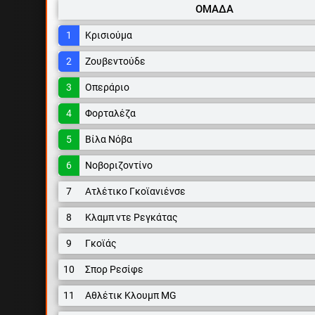
ΟΜΑΔΑ
1
Κρισιούμα
2
Ζουβεντούδε
3
Οπεράριο
4
Φορταλέζα
5
Βίλα Νόβα
6
Νοβοριζοντίνο
7
Ατλέτικο Γκοϊανιένσε
8
Κλαμπ ντε Ρεγκάτας
9
Γκοϊάς
10
Σπορ Ρεσίφε
11
Αθλέτικ Κλουμπ MG