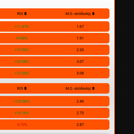
ROI
Μ.Ο.
απόδοσης
+11.47%
1.67
+5.88%
1.91
+12.50%
2.20
+33.08%
3.07
+12.00%
5.08
ROI
Μ.Ο.
απόδοσης
+132.86%
2.40
+16.16%
2.75
-0.70%
2.87