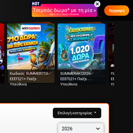
Τσιμπάς δώρα* με τη μία »
Εγγραφή
ΕΕΕΠ | 21+ | ΠΑΙΞΕ ΥΠΕΥΘΥΝΑ
Κωδικός SUMMER710✅
SUMMERAKI2026✅
Πήρε παράτ
ΕΕΕΠ|21+ Παίξε
ΕΕΕΠ|21+ Παίξε
ΕΕΕΠ|21+ Πα
Υπεύθυνα
Υπεύθυνα
Υπεύθυνα
Επιλογή κατηγορίας
2026