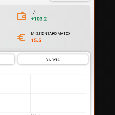
+/-
+103.2
Μ.Ο.
ΠΟΝΤΑΡΙΣΜΑΤΟΣ
15.5
3 μήνες