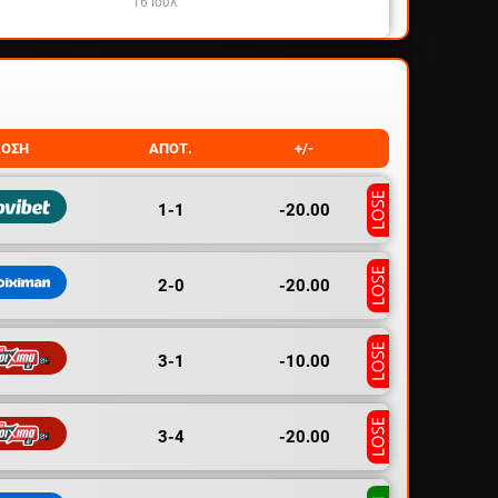
16 Ιουλ
ΟΣΗ
ΑΠΟΤ.
+/-
1-1
-20.00
2-0
-20.00
3-1
-10.00
3-4
-20.00