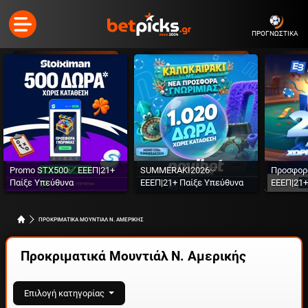
ΠΡΟΓΝΩΣΤΙΚΑ
Promo STX500✅ ΕΕΕΠ|21+
SUMMERAKI2026✅
Προσφορ
Παίξε Υπεύθυνα
ΕΕΕΠ|21+ Παίξε Υπεύθυνα
ΕΕΕΠ|21+
ΠΡΟΚΡΙΜΑΤΙΚΑ ΜΟΥΝΤΙΑΛ N. ΑΜΕΡΙΚΗΣ
Προκριματικά Μουντιάλ N. Αμερικής
Επιλογή κατηγορίας