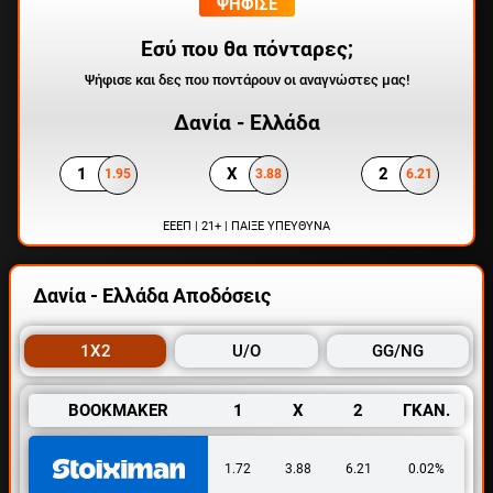
ΕΓΚΡΙΣΗ ΑΠΟ BETPICKS ΕΓΚΡΙΣΗ ΑΠΟ BETPICKS
ΨΗΦΙΣΕ
Εσύ που θα πόνταρες;
Ψήφισε και δες που ποντάρουν οι αναγνώστες μας!
Δανία - Ελλάδα
Εύκολη εγγραφή
Άμεση ταυτοποίηση
1
X
2
1.95
3.88
6.21
Γρήγορες αναλήψεις
↪ΠΑΙΞΕ ΝΟΜΙΜΑ
ΕΕΕΠ | 21+ | ΠΑΙΞΕ ΥΠΕΥΘΥΝΑ
ΕΕΕΠ | 21+ | ΠΑΙΞΕ ΥΠΕΥΘΥΝΑ
Δανία - Ελλάδα Αποδόσεις
1X2
U/O
GG/NG
BOOKMAKER
1
X
2
ΓΚΑΝ.
1.72
3.88
6.21
0.02%