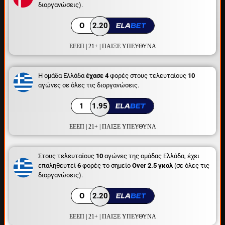
διοργανώσεις).
O
2.20
ΕΕΕΠ | 21+ | ΠΑΙΞΕ ΥΠΕΥΘΥΝΑ
Η ομάδα Ελλάδα
έχασε 4
φορές στους τελευταίους
10
αγώνες σε όλες τις διοργανώσεις.
1
1.95
ΕΕΕΠ | 21+ | ΠΑΙΞΕ ΥΠΕΥΘΥΝΑ
Στους τελευταίους
10
αγώνες της ομάδας Ελλάδα, έχει
επαληθευτεί
6
φορές το σημείο
Over 2.5 γκολ
(σε όλες τις
διοργανώσεις).
O
2.20
ΕΕΕΠ | 21+ | ΠΑΙΞΕ ΥΠΕΥΘΥΝΑ