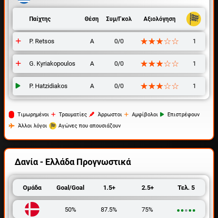
Παίχτης
Θέση
Συμ/Γκολ
Αξιολόγηση
ΕΓΚΡΙΣΗ ΑΠΟ BETPICKS ΕΓΚΡΙΣΗ ΑΠΟ BETPICKS
☆☆☆☆☆
★★★★★
P. Retsos
Α
0/0
1
☆☆☆☆☆
★★★★★
G. Kyriakopoulos
Α
0/0
1
☆☆☆☆☆
★★★★★
P. Hatzidiakos
Α
0/0
1
Tιμωρημένοι
Τραυματίες
Άρρωστοι
Αμφίβολοι
Επιστρέφουν
Άλλοι λόγοι
Αγώνες που απουσιάζουν
Δανία - Ελλάδα
Προγνωστικά
Ομάδα
Goal/Goal
1.5+
2.5+
Τελ. 5
50%
87.5%
75%