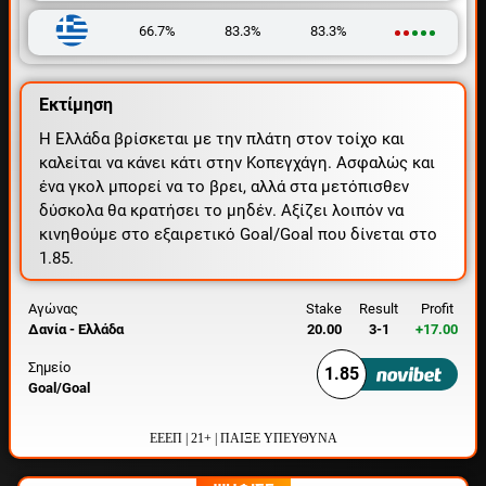
ΕΓΚΡΙΣΗ ΑΠΟ BETPICKS ΕΓΚΡΙΣΗ ΑΠΟ BETPICKS
66.7%
83.3%
83.3%
Εκτίμηση
Η Ελλάδα βρίσκεται με την πλάτη στον τοίχο και
καλείται να κάνει κάτι στην Κοπεγχάγη. Ασφαλώς και
ένα γκολ μπορεί να το βρει, αλλά στα μετόπισθεν
δύσκολα θα κρατήσει το μηδέν. Αξίζει λοιπόν να
κινηθούμε στο εξαιρετικό Goal/Goal που δίνεται στο
1.85.
Αγώνας
Stake
Result
Profit
Δανία - Ελλάδα
20.00
3-1
+17.00
Σημείο
1.85
Goal/Goal
Βρέθηκε στοιχηματική με:
ΕΕΕΠ | 21+ | ΠΑΙΞΕ ΥΠΕΥΘΥΝΑ