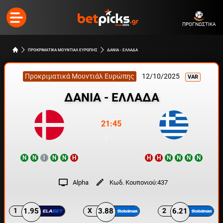
ΠΡΟΓΝΩΣΤΙΚΑ
ΠΡΟΚΡΙΜΑΤΙΚΑ ΜΟΥΝΤΙΑΛ ΕΥΡΩΠΗΣ
ΔΑΝΙΑ - ΕΛΛΑΔΑ
Προκριματικά Μουντιάλ Ευρώπης
12/10/2025
VAR
ΔΑΝΙΑ - ΕΛΛΑΔΑ
21:45
3
:
1
Ν
Ν
Ι
Ν
Ν
Η
Η
Η
Ν
Ν
Ν
Ν
Alpha
Κωδ. Κουπονιού:
437
1
1.95
X
3.88
2
6.21