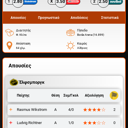
1
2.80
X
3.50
2
2.50
Απουσίες
Προγνωστικό
Αποδόσεις
Στατιστικά
Διαιτητής
Γήπεδο
Φ. Κλίτε
Borås Arena (16.899)
Απόσταση
Καιρός
64 χλμ.
Αίθριος
Απουσίες
Έλφσμποργκ
Παίχτης
Θέση
Συμ/Γκολ
Αξιολόγηση
☆☆☆☆☆
★★★★★
Rasmus Wikstrom
Α
4/0
2
☆☆☆☆☆
★★★★★
Ludvig Richtner
Α
1/0
0