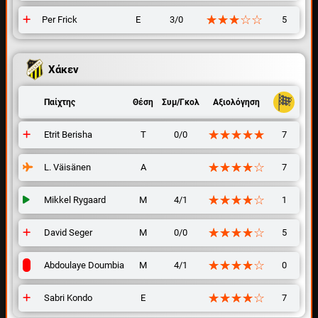
☆☆☆☆☆
★★★★★
Per Frick
Ε
3/0
5
Χάκεν
Παίχτης
Θέση
Συμ/Γκολ
Αξιολόγηση
☆☆☆☆☆
★★★★★
Etrit Berisha
Τ
0/0
7
☆☆☆☆☆
★★★★★
L. Väisänen
Α
7
☆☆☆☆☆
★★★★★
Mikkel Rygaard
Μ
4/1
1
☆☆☆☆☆
★★★★★
David Seger
Μ
0/0
5
☆☆☆☆☆
★★★★★
Abdoulaye Doumbia
Μ
4/1
0
☆☆☆☆☆
★★★★★
Sabri Kondo
Ε
7