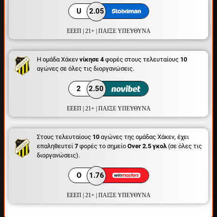
U
2.05
ΕΕΕΠ | 21+ | ΠΑΙΞΕ ΥΠΕΥΘΥΝΑ
Η ομάδα Χάκεν
νίκησε 4
φορές στους τελευταίους
10
αγώνες σε όλες τις διοργανώσεις.
2
2.50
ΕΕΕΠ | 21+ | ΠΑΙΞΕ ΥΠΕΥΘΥΝΑ
Στους τελευταίους
10
αγώνες της ομάδας Χάκεν, έχει
επαληθευτεί
7
φορές το σημείο
Over 2.5 γκολ
(σε όλες τις
διοργανώσεις).
O
1.76
ΕΕΕΠ | 21+ | ΠΑΙΞΕ ΥΠΕΥΘΥΝΑ