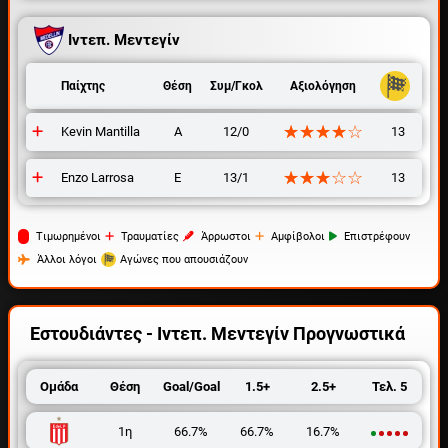
Ιντεπ. Μεντεγίν
Παίχτης
Θέση
Συμ/Γκολ
Αξιολόγηση
ΕΓΚΡΙΣΗ ΑΠΟ BETPICKS ΕΓΚΡΙΣΗ ΑΠΟ BETPICKS
☆☆☆☆☆
★★★★★
Kevin Mantilla
Α
12/0
13
☆☆☆☆☆
★★★★★
Enzo Larrosa
Ε
13/1
13
Tιμωρημένοι
Τραυματίες
Άρρωστοι
Αμφίβολοι
Επιστρέφουν
Άλλοι λόγοι
Αγώνες που απουσιάζουν
Εστουδιάντες - Ιντεπ. Μεντεγίν
Προγνωστικά
Ομάδα
Θέση
Goal/Goal
1.5+
2.5+
Τελ. 5
1η
66.7%
66.7%
16.7%