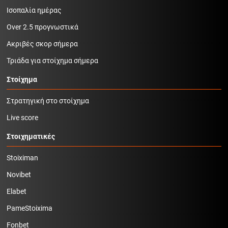
Ισοπαλία ημέρας
Over 2.5 προγνωστικά
Ακριβές σκορ σήμερα
Τριάδα για στοίχημα σήμερα
Στοίχημα
Στρατηγική στο στοίχημα
Live score
Στοιχηματικές
Stoiximan
Novibet
Elabet
PameStoixima
Fonbet