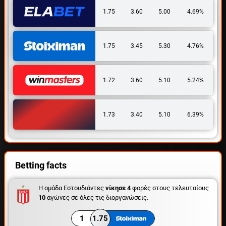
1.75
3.60
5.00
4.69%
1.75
3.45
5.30
4.76%
1.72
3.60
5.10
5.24%
1.73
3.40
5.10
6.39%
Betting facts
Η ομάδα Εστουδιάντες
νίκησε 4
φορές στους τελευταίους
10
αγώνες σε όλες τις διοργανώσεις.
1
1.75