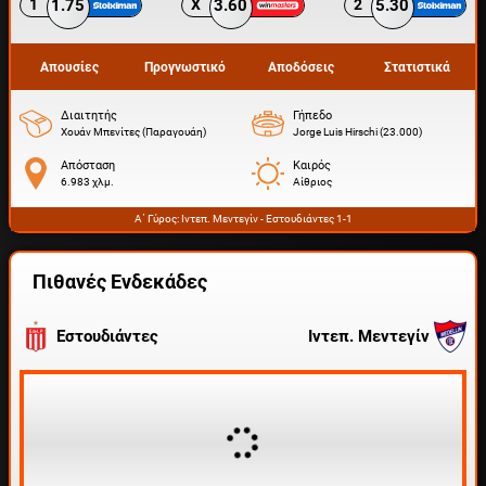
1
1.75
X
3.60
2
5.30
Απουσίες
Προγνωστικό
Αποδόσεις
Στατιστικά
Διαιτητής
Γήπεδο
Χουάν Μπενίτες (Παραγουάη)
Jorge Luis Hirschi (23.000)
Απόσταση
Καιρός
6.983 χλμ.
Αίθριος
Α΄ Γύρος:
Ιντεπ. Μεντεγίν - Εστουδιάντες 1-1
Πιθανές Ενδεκάδες
Εστουδιάντες
Ιντεπ. Μεντεγίν