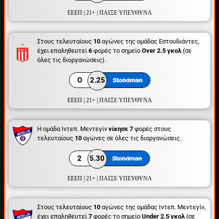
ΕΕΕΠ | 21+ | ΠΑΙΞΕ ΥΠΕΥΘΥΝΑ
Στους τελευταίους
10
αγώνες της ομάδας Εστουδιάντες,
έχει επαληθευτεί
6
φορές το σημείο
Over 2.5 γκολ
(σε
όλες τις διοργανώσεις).
O
2.25
ΕΕΕΠ | 21+ | ΠΑΙΞΕ ΥΠΕΥΘΥΝΑ
Η ομάδα Ιντεπ. Μεντεγίν
νίκησε 7
φορές στους
τελευταίους
10
αγώνες σε όλες τις διοργανώσεις.
2
5.30
ΕΕΕΠ | 21+ | ΠΑΙΞΕ ΥΠΕΥΘΥΝΑ
Στους τελευταίους
10
αγώνες της ομάδας Ιντεπ. Μεντεγίν,
έχει επαληθευτεί
7
φορές το σημείο
Under 2.5 γκολ
(σε