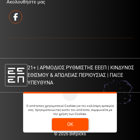
Ακολουθήστε μας
21+ | ΑΡΜΟΔΙΟΣ ΡΥΘΜΙΣΤΗΣ ΕΕΕΠ | ΚΙΝΔΥΝΟΣ
ΕΘΙΣΜΟΥ & ΑΠΩΛΕΙΑΣ ΠΕΡΙΟΥΣΙΑΣ |
ΠΑΙΞΕ
ΥΠΕΥΘΥΝΑ
21+
Ο ιστότοπος χρησιμοποιεί Cookies για την καλύτερη εμπειρία
σας. Χρησιμοποιώντας αυτόν τον ιστότοπο, συμφωνείτε με
την χρήση των Cookies.
OK
© 2026 Betpicks