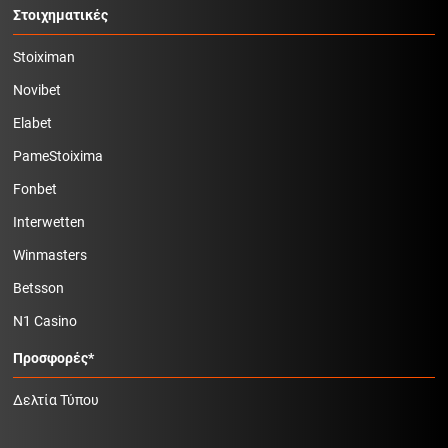
Στοιχηματικές
Stoiximan
Novibet
Elabet
PameStoixima
Fonbet
Interwetten
Winmasters
Betsson
N1 Casino
Προσφορές*
Δελτία Τύπου