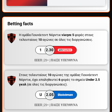
ΕΓΚΡΙΣΗ ΑΠΟ BETPICKS ΕΓΚΡΙΣΗ ΑΠΟ BETPICKS
Εύκολη εγγραφή
Άμεση ταυτοποίηση
Betting facts
Γρήγορες αναλήψεις
Η ομάδα Γιουνάιτεντ Νόρντικ
νίκησε 5
φορές στους
↪ΠΑΙΞΕ ΝΟΜΙΜΑ
τελευταίους
10
αγώνες σε όλες τις διοργανώσεις.
ΕΕΕΠ | 21+ | ΠΑΙΞΕ ΥΠΕΥΘΥΝΑ
1
2.30
ΕΕΕΠ | 21+ | ΠΑΙΞΕ ΥΠΕΥΘΥΝΑ
Στους τελευταίους
10
αγώνες της ομάδας Γιουνάιτεντ
Νόρντικ, έχει επαληθευτεί
6
φορές το σημείο
Under 2.5
γκολ
(σε όλες τις διοργανώσεις).
U
2.05
ΕΕΕΠ | 21+ | ΠΑΙΞΕ ΥΠΕΥΘΥΝΑ