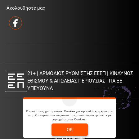
Ακολουθήστε μας
21+ | ΑΡΜΟΔΙΟΣ ΡΥΘΜΙΣΤΗΣ ΕΕΕΠ | ΚΙΝΔΥΝΟΣ
ΕΘΙΣΜΟΥ & ΑΠΩΛΕΙΑΣ ΠΕΡΙΟΥΣΙΑΣ |
ΠΑΙΞΕ
ΥΠΕΥΘΥΝΑ
21+
Ο ιστότοπος χρησιμοποιεί Cookies για την καλύτερη εμπειρία
σας. Χρησιμοποιώντας αυτόν τον ιστότοπο, συμφωνείτε με
την χρήση των Cookies.
OK