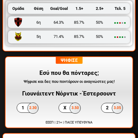
ΕΓΚΡΙΣΗ ΑΠΟ BETPICKS ΕΓΚΡΙΣΗ ΑΠΟ BETPICKS
Ομάδα
Θέση
Goal/Goal
1.5+
2.5+
Τελ. 5
6η
64.3%
85.7%
50%
5η
71.4%
85.7%
50%
ΨΗΦΙΣΕ
Εσύ που θα πόνταρες;
Ψήφισε και δες που ποντάρουν οι αναγνώστες μας!
Γιουνάιτεντ Νόρντικ - Έστερσουντ
1
X
2
2.30
3.50
3.05
ΕΕΕΠ | 21+ | ΠΑΙΞΕ ΥΠΕΥΘΥΝΑ