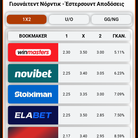
ΕΓΚΡΙΣΗ ΑΠΟ BETPICKS ΕΓΚΡΙΣΗ ΑΠΟ BETPICKS
Γιουνάιτεντ Νόρντικ - Έστερσουντ Αποδόσεις
1X2
U/O
GG/NG
BOOKMAKER
1
X
2
ΓΚΑΝ.
2.30
3.50
3.00
5.11%
2.25
3.40
3.05
6.23%
2.25
3.35
3.00
7.09%
Βρέθηκε στοιχηματική με:
2.25
3.50
2.85
7.50%
2.17
3.40
2.95
8.59%