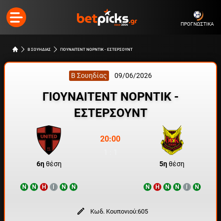
ΠΡΟΓΝΩΣΤΙΚΑ
Β ΣΟΥΗΔΙΑΣ
ΓΙΟΥΝΑΙΤΕΝΤ ΝΟΡΝΤΙΚ - ΕΣΤΕΡΣΟΥΝΤ
Β Σουηδίας
09/06/2026
ΓΙΟΥΝΑΙΤΕΝΤ ΝΟΡΝΤΙΚ -
ΕΣΤΕΡΣΟΥΝΤ
20:00
1
:
1
6η
θέση
5η
θέση
Ν
Ν
Η
Ι
Ν
Ν
Ν
Η
Ν
Ν
Ι
Ν
Κωδ. Κουπονιού:
605