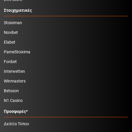
Στοιχηματικές
Stoiximan
Novibet
Elabet
PameStoixima
Fonbet
Interwetten
Winmasters
Betsson
N1 Casino
Προσφορές*
Δελτία Τύπου