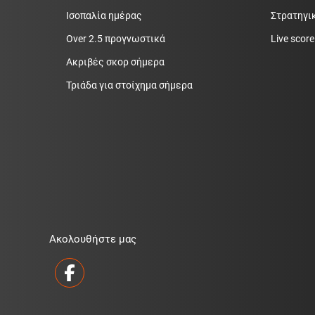
Ισοπαλία ημέρας
Στρατηγι
Over 2.5 προγνωστικά
Live score
Ακριβές σκορ σήμερα
Τριάδα για στοίχημα σήμερα
Ακολουθήστε μας