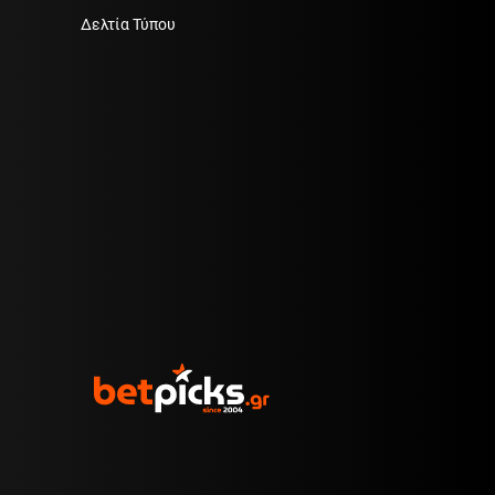
Δελτία Τύπου