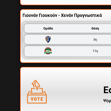
Γιουνάν Γιουκούν - Χενάν
Προγνωστικά
Ομάδα
Θέση
5η
11η
Ε
Ψήφ