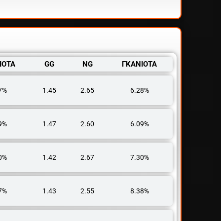
ΙΟΤΑ
GG
NG
ΓΚΑΝΙΟΤΑ
7%
1.45
2.65
6.28%
9%
1.47
2.60
6.09%
0%
1.42
2.67
7.30%
7%
1.43
2.55
8.38%