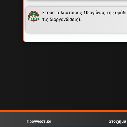
Στους τελευταίους
10
αγώνες της ομάδα
τις διοργανώσεις).
Προγνωστικά
Στοίχημα