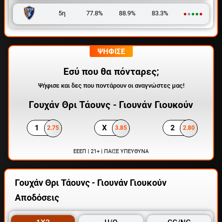
ΕΓΚΡΙΣΗ ΑΠΟ BETPICKS ΕΓΚΡΙΣΗ ΑΠΟ BETPICKS
5η
77.8%
88.9%
83.3%
ΨΗΦΙΣΕ
Εσύ που θα πόνταρες;
Ψήφισε και δες που ποντάρουν οι αναγνώστες μας!
Γουχάν Θρι Τάουνς - Γιουνάν Γιουκούν
1
X
2
2.75
3.85
2.80
ΕΕΕΠ | 21+ | ΠΑΙΞΕ ΥΠΕΥΘΥΝΑ
Γουχάν Θρι Τάουνς - Γιουνάν Γιουκούν
Αποδόσεις