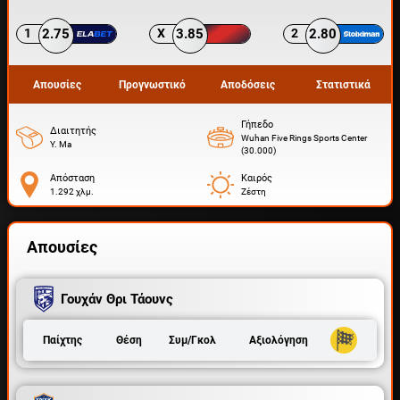
1
2.75
X
3.85
2
2.80
Απουσίες
Προγνωστικό
Αποδόσεις
Στατιστικά
Γήπεδο
Διαιτητής
Wuhan Five Rings Sports Center
Y. Ma
(30.000)
Απόσταση
Καιρός
1.292 χλμ.
Ζέστη
Απουσίες
Γουχάν Θρι Τάουνς
Παίχτης
Θέση
Συμ/Γκολ
Αξιολόγηση