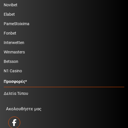
Novibet
Elabet
PameStoixima
Fonbet
Interwetten
Winmasters
Betsson
N1 Casino
Προσφορές*
Δελτία Τύπου
Ακολουθήστε μας