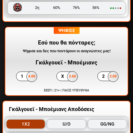
ΕΓΚΡΙΣΗ ΑΠΟ BETPICKS ΕΓΚΡΙΣΗ ΑΠΟ BETPICKS
2η
60%
76%
56%
ΨΗΦΙΣΕ
Εσύ που θα πόνταρες;
Ψήφισε και δες που ποντάρουν οι αναγνώστες μας!
Γκάλγουεϊ - Μποέμιανς
1
X
2
4.00
3.60
2.00
ΕΕΕΠ | 21+ | ΠΑΙΞΕ ΥΠΕΥΘΥΝΑ
Γκάλγουεϊ - Μποέμιανς Αποδόσεις
1X2
U/O
GG/NG